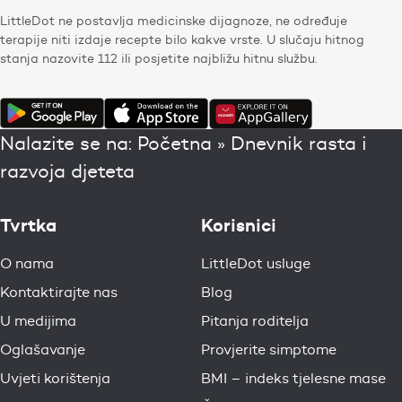
LittleDot ne postavlja medicinske dijagnoze, ne određuje
terapije niti izdaje recepte bilo kakve vrste. U slučaju hitnog
stanja nazovite 112 ili posjetite najbližu hitnu službu.
Nalazite se na:
Početna
»
Dnevnik rasta i
razvoja djeteta
Tvrtka
Korisnici
O nama
LittleDot usluge
Kontaktirajte nas
Blog
U medijima
Pitanja roditelja
Oglašavanje
Provjerite simptome
Uvjeti korištenja
BMI – indeks tjelesne mase