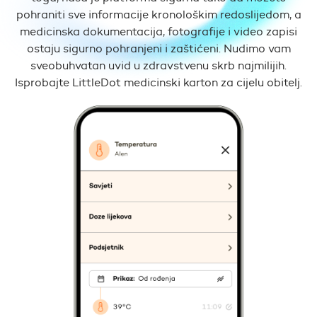
pohraniti sve informacije kronološkim redoslijedom, a
medicinska dokumentacija, fotografije i video zapisi
ostaju sigurno pohranjeni i zaštićeni. Nudimo vam
sveobuhvatan uvid u zdravstvenu skrb najmilijih.
Isprobajte LittleDot medicinski karton za cijelu obitelj.