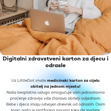
Digitalni zdravstveni karton za djecu i
odrasle
medicinski karton za cijelu
Uz LittleDot imate
obitelj na jednom mjestu!
Naša besplatna usluga omogućuje vam jednostavno
praćenje zdravlja više članova obitelji odjednom.
Bebe i djeca imaju odvojen dnevnik od odraslih. Osim
toga, naša je platforma sigurna tako da možete