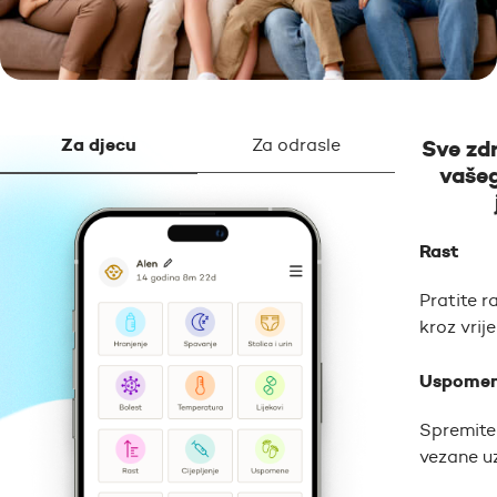
Za djecu
Za odrasle
Sve zd
vašeg
Rast
Pratite ra
kroz vrij
Uspome
Spremite 
vezane uz