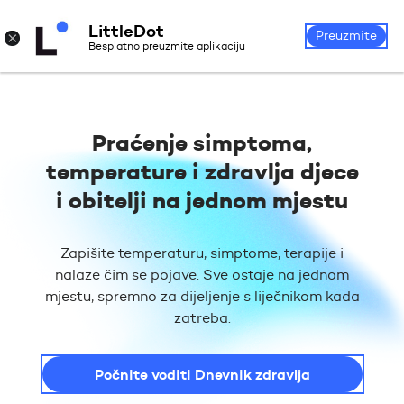
LittleDot
Prijava
Registrirajte se
×
Preuzmite
Besplatno preuzmite aplikaciju
Praćenje simptoma,
temperature i zdravlja djece
i obitelji na jednom mjestu
Zapišite temperaturu, simptome, terapije i
nalaze čim se pojave. Sve ostaje na jednom
mjestu, spremno za dijeljenje s liječnikom kada
zatreba.
Počnite voditi Dnevnik zdravlja