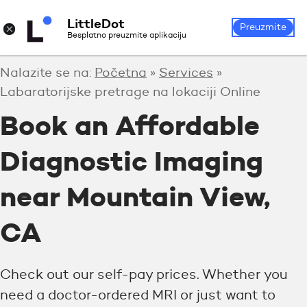
LittleDot
Prijava
Registrirajte se
×
Preuzmite
Besplatno preuzmite aplikaciju
Nalazite se na:
Početna
»
Services
»
Labaratorijske pretrage na lokaciji Online
Book an Affordable
Diagnostic Imaging
near Mountain View,
CA
Check out our self-pay prices. Whether you
need a doctor-ordered MRI or just want to