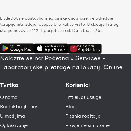
LittleDot ne postavlja medicinske dijagnoze, ne određuje
terapije niti izdaje recepte bilo kakve vrste. U slučaju hitnog
stanja nazovite 112 ili posjetite najbližu hitnu službu.
Nalazite se na:
Početna
»
Services
»
Labaratorijske pretrage na lokaciji Online
Tvrtka
Korisnici
O nama
LittleDot usluge
Kontaktirajte nas
Blog
U medijima
Pitanja roditelja
Oglašavanje
Provjerite simptome