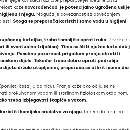
iše njege koristeći različite preparate jer ideal je čista i
novorođenčad je potencijalno ugrožena uslij
zrelost kože
igijenu i njegu.
Moguća je povezanost sa povećanjem
Stoga se preporuča koristiti samo vodu u higijeni
lesti.
 pupčanog bataljka, treba temeljito oprati ruke.
Prve kupk
ili eventualno trljačica).
Time se štiti nježna koža dok 
sušivanje. Posebnu pozornost prigodom pranja obratiti
elenskom dijelu. Također treba dobro oprati područje
 dijete držalo utopljenim, preporuča se otkriti samo dio
ponijeti češalj u bolnicu). Pranje kože oko očiju se ne
prati prokuhanom vodom ili sterilnom fiziološkom otopinom.
akako treba izbjegavati štapiće s vatom.
koristiti kemijska sredstva za njegu
, barem do termina