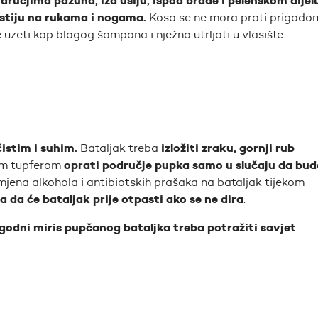
dručjima pazuha, iza ušiju, ispod brade i pelenskom dijelu
stiju na rukama i nogama.
Kosa se ne mora prati prigodo
zeti kap blagog šampona i nježno utrljati u vlasište.
istim i suhim.
izložiti zraku, gornji rub
Bataljak treba
oprati područje pupka samo u slučaju da bud
m tupferom
jena alkohola i antibiotskih prašaka na bataljak tijekom
a da će bataljak prije otpasti ako se ne dira
.
neugodni miris pupčanog bataljka treba potražiti savjet