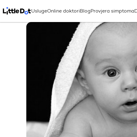
Usluge
Online doktori
Blog
Provjera simptoma
D