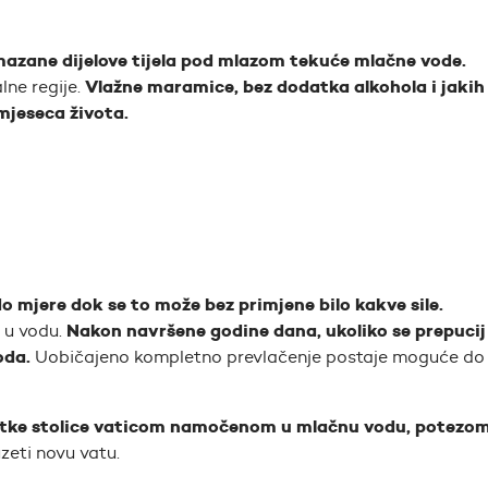
mazane dijelove tijela pod mlazom tekuće mlačne vode.
Vlažne maramice, bez dodatka alkohola i jakih
lne regije.
 mjeseca života.
 mjere dok se to može bez primjene bilo kakve sile.
Nakon navršene godine dana, ukoliko se prepucij
 u vodu.
oda.
Uobičajeno kompletno prevlačenje postaje moguće do 
tatke stolice vaticom namočenom u mlačnu vodu, potezo
zeti novu vatu.