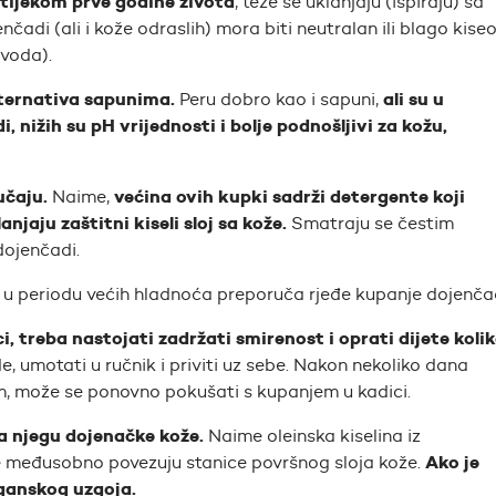
tijekom prve godine života
, teže se uklanjaju (ispiraju) sa
čadi (ali i kože odraslih) mora biti neutralan ili blago kise
zvoda).
lternativa sapunima.
ali su u
Peru dobro kao i sapuni,
 nižih su pH vrijednosti i bolje podnošljivi za kožu,
učaju.
većina ovih kupki sadrži detergente koji
Naime,
njaju zaštitni kiseli sloj sa kože.
Smatraju se čestim
dojenčadi.
se u periodu većih hladnoća preporuča rjeđe kupanje dojenčad
, treba nastojati zadržati smirenost i oprati dijete koli
ode, umotati u ručnik i priviti uz sebe. Nakon nekoliko dana
m, može se ponovno pokušati s kupanjem u kadici.
a njegu dojenačke kože.
Naime oleinska kiselina iz
Ako je
 međusobno povezuju stanice površnog sloja kože.
rganskog uzgoja.