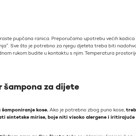
araste pupčana ranica. Preporučamo upotrebu većih kadica
nja”. Sve što je potrebno za njegu djeteta treba biti nadohv
jednom rukom budite u kontaktu s njim. Temperatura prostorij
r šampona za dijete
a šamponiranje kose.
tre
Ako je potrebno zbog puno kose,
i sintetske mirise, boje niti visoko alergene i iritirajuće