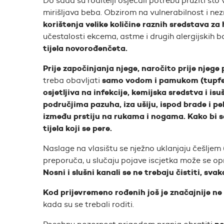
Do sada su roditelji osjećali potrebu pružiti što v
mirišljava beba. Obzirom na vulnerabilnost i ne
korištenja velike količine raznih sredstava za h
učestalosti ekcema, astme i drugih alergijskih bo
tijela novorođenčeta.
Prije započinjanja njege, naročito prije njege
samo vodom i pamukom (tupferi 
treba obavljati
osjetljiva na infekcije, kemijska sredstva i i
područjima pazuha, iza ušiju, ispod brade i p
između prstiju na rukama i nogama. Kako bi se
tijela koji se pere.
Naslage na vlasištu se nježno uklanjaju češljem (
preporuča, u slučaju pojave iscjetka može se o
Nosni i slušni kanali se ne trebaju čistiti, sv
Kod prijevremeno rođenih još je značajnije ne 
kada su se trebali roditi.