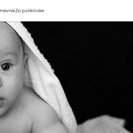
nevnik
Za poliklinike