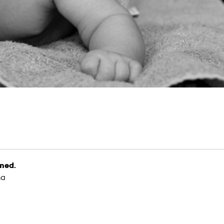
 med.
na