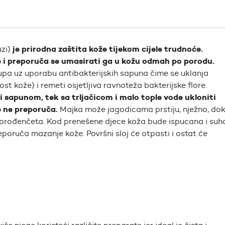
je prirodna zaštita kože tijekom cijele trudnoće.
uzi)
ne i preporuča se umasirati ga u kožu odmah po porodu.
a uz uporabu antibakterijskih sapuna čime se uklanja
elost kože) i remeti osjetljiva ravnoteža bakterijske flore.
i sapunom, tek sa trljačicom i malo tople vode ukloniti
e ne preporuča.
Majka može jagodicama prstiju, nježno, do
novorođenčeta. Kod prenešene djece koža bude ispucana i suh
eporuča mazanje kože. Površni sloj će otpasti i ostat će