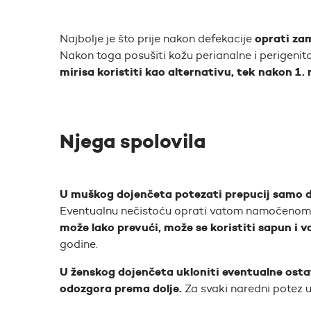
oprati za
Najbolje je što prije nakon defekacije
Nakon toga posušiti kožu perianalne i perigenita
mirisa koristiti kao alternativu, tek nakon 1.
Njega spolovila
U muškog dojenčeta potezati prepucij samo do
Eventualnu nečistoću oprati vatom namočenom
može lako prevući, može se koristiti sapun i v
godine.
U ženskog dojenčeta ukloniti eventualne os
odozgora prema dolje.
Za svaki naredni potez u