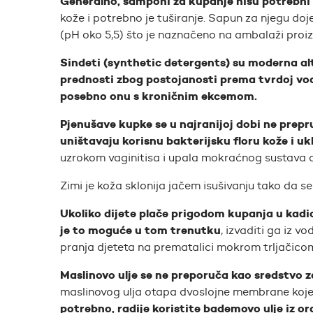
Generalno, šamponi za kupanje nisu potrebni 
kože i potrebno je tuširanje. Sapun za njegu dojen
(pH oko 5,5) što je naznačeno na ambalaži proi
Sindeti (synthetic detergents) su moderna a
prednosti zbog postojanosti prema tvrdoj vodi,
posebno onu s kroničnim ekcemom.
Pjenušave kupke se u najranijoj dobi ne prepr
uništavaju korisnu bakterijsku floru kože i ukla
uzrokom vaginitisa i upala mokraćnog sustava 
Zimi je koža sklonija jačem isušivanju tako da 
Ukoliko dijete plače prigodom kupanja u kadici
je to moguće u tom trenutku
, izvaditi ga iz v
pranja djeteta na prematalici mokrom trljačico
Maslinovo ulje se ne preporuča kao sredstvo z
maslinovog ulja otapa dvoslojne membrane koje
potrebno, radije koristite bademovo ulje iz o