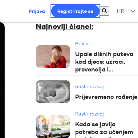
Prijava
Registrirajte se
HR
Najnoviji članci:
Bolesti
Upale dišnih puteva
kod djece: uzroci,
prevencija i…
Rast i razvoj
Prijevremeno rođenje
Rast i razvoj
Kada se javlja
potreba za učenjem