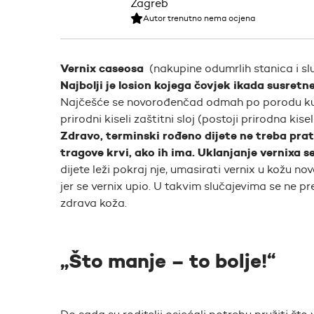
Autor trenutno nema ocjena
Vernix caseosa
(nakupine odumrlih stanica i sl
Najbolji je losion kojega čovjek ikada susret
Najčešće se novorođenčad odmah po porodu kup
prirodni kiseli zaštitni sloj (postoji prirodna kis
Zdravo, terminski rođeno dijete ne treba prat
tragove krvi, ako ih ima. Uklanjanje vernixa s
dijete leži pokraj nje, umasirati vernix u kožu 
jer se vernix upio. U takvim slučajevima se ne pr
zdrava koža.
„Što manje – to bolje!“