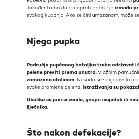
po
Posebnu pozornost prigodom pranja obratiti
između pr
Također treba dobro oprati područje
svakog kupanja. Ako se čini umazanom, može se u
Njega pupka
Područje pupčanog bataljka treba održavati č
pelene previti prema unutra.
Vlažnim pamučni
zamazano stolicom.
Nekada se savjetovala prim
Istraživanja su pokazal
svake promjene pelena.
Ukoliko se javi crvenilo, gnojni iscjedak ili 
liječnika.
Što nakon defekacije?