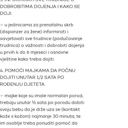
DOBROBITIMA DOJENJA I KAKO SE
DOJI.
– u jedinicama za prenatalnu skrb
(dispanzer za žene) informirati i
savjetovati sve trudnice (podučavanje
trudnica) o važnosti i dobrobiti dojenja
u prvih 4 do 6 mjeseci i osnovne
vještine kako treba dojiti.
4. POMOĆI MAJKAMA DA POČNU
DOJITI UNUTAR 1/2 SATA PO
ROĐENJU DJETETA.
– majke koje su imale normalan porod,
trebaju unutar ½ sata po porodu dobiti
svoju bebu da je drže uza se (kontakt
kože s kožom) najmanje 30 minuta, te
im osoblje treba ponuditi pomoć da