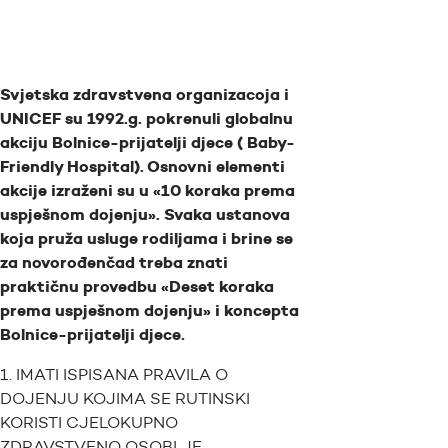
Svjetska zdravstvena organizacoja i
UNICEF su 1992.g. pokrenuli globalnu
akciju Bolnice-prijatelji djece ( Baby-
Friendly Hospital). Osnovni elementi
akcije izraženi su u «10 koraka prema
uspješnom dojenju». Svaka ustanova
koja pruža usluge rodiljama i brine se
za novorođenčad treba znati
praktičnu provedbu «Deset koraka
prema uspješnom dojenju» i koncepta
Bolnice-prijatelji djece.
1. IMATI ISPISANA PRAVILA O
DOJENJU KOJIMA SE RUTINSKI
KORISTI CJELOKUPNO
ZDRAVSTVENO OSOBLJE.