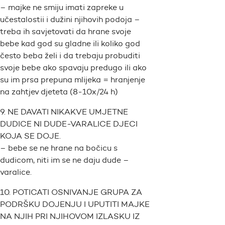
– majke ne smiju imati zapreke u
učestalostii i dužini njihovih podoja –
treba ih savjetovati da hrane svoje
bebe kad god su gladne ili koliko god
često beba želi i da trebaju probuditi
svoje bebe ako spavaju predugo ili ako
su im prsa prepuna mlijeka = hranjenje
na zahtjev djeteta (8-10x/24 h)
9. NE DAVATI NIKAKVE UMJETNE
DUDICE NI DUDE-VARALICE DJECI
KOJA SE DOJE.
– bebe se ne hrane na bočicu s
dudicom, niti im se ne daju dude –
varalice.
10. POTICATI OSNIVANJE GRUPA ZA
PODRŠKU DOJENJU I UPUTITI MAJKE
NA NJIH PRI NJIHOVOM IZLASKU IZ