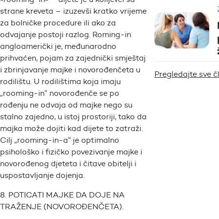
strane kreveta – izuzevši kratko vrijeme
za bolničke procedure ili ako za
odvajanje postoji razlog. Roming-in
angloamerički je, međunarodno
prihvaćen, pojam za zajednički smještaj
i zbrinjavanje majke i novorođenčeta u
Pregledajte sve 
rodilištu. U rodilištima koja imaju
„rooming-in“ novorođenče se po
rođenju ne odvaja od majke nego su
stalno zajedno, u istoj prostoriji, tako da
majka može dojiti kad dijete to zatraži.
Cilj „rooming-in-a“ je optimalno
psihološko i fizičko povezivanje majke i
novorođenog djeteta i čitave obitelji i
uspostavljanje dojenja.
8. POTICATI MAJKE DA DOJE NA
TRAŽENJE (NOVOROĐENČETA).