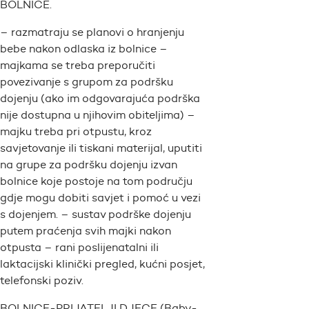
BOLNICE.
– razmatraju se planovi o hranjenju
bebe nakon odlaska iz bolnice –
majkama se treba preporučiti
povezivanje s grupom za podršku
dojenju (ako im odgovarajuća podrška
nije dostupna u njihovim obiteljima) –
majku treba pri otpustu, kroz
savjetovanje ili tiskani materijal, uputiti
na grupe za podršku dojenju izvan
bolnice koje postoje na tom području
gdje mogu dobiti savjet i pomoć u vezi
s dojenjem. – sustav podrške dojenju
putem praćenja svih majki nakon
otpusta – rani poslijenatalni ili
laktacijski klinički pregled, kućni posjet,
telefonski poziv.
BOLNICE-PRIJATELJI DJECE (Baby-