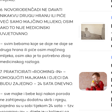
6. NOVOROĐENČADI NE DAVATI
NIKAKVU DRUGU HRANU ILI PIĆE
VEĆ SAMO MAJČINO MLIJEKO, OSIM
AKO TO NIJE MEDICINSKI
UVJETOVANO.
– svim bebama koje se doje ne daje se
druga hrana ili piće osim majčinog
mlijeka, osim ako je to potrebno zbog
medicinskog razloga.
7. PRAKTICIRATI «ROOMING-IN» –
OMOGUĆITI MAJKAMA I DJECI DA
BUDU ZAJEDNO – 24 SATA DNEVNO.
– sve majke i bebe koji nakon poroda
ne zahtijevaju dodatnu skrb i njegu,
zajedno su u sobi tijekom 24 sata – tzv.
«rooming-in» – dijete je u kolijevci sa