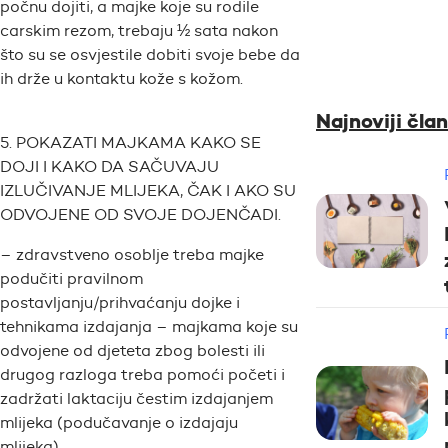
počnu dojiti, a majke koje su rodile
carskim rezom, trebaju ½ sata nakon
što su se osvjestile dobiti svoje bebe da
ih drže u kontaktu kože s kožom.
Najnoviji član
5. POKAZATI MAJKAMA KAKO SE
DOJI I KAKO DA SAČUVAJU
IZLUČIVANJE MLIJEKA, ČAK I AKO SU
ODVOJENE OD SVOJE DOJENČADI.
– zdravstveno osoblje treba majke
podučiti pravilnom
postavljanju/prihvaćanju dojke i
tehnikama izdajanja – majkama koje su
odvojene od djeteta zbog bolesti ili
drugog razloga treba pomoći početi i
zadržati laktaciju čestim izdajanjem
mlijeka (podučavanje o izdajaju
mlijeka).