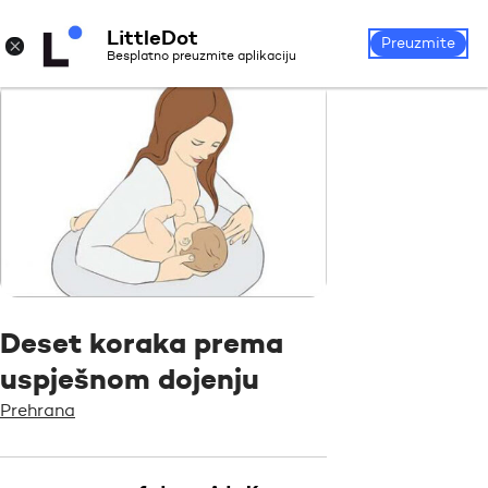
LittleDot
Prijava
Registrirajte se
×
Preuzmite
Besplatno preuzmite aplikaciju
Deset koraka prema
uspješnom dojenju
Prehrana