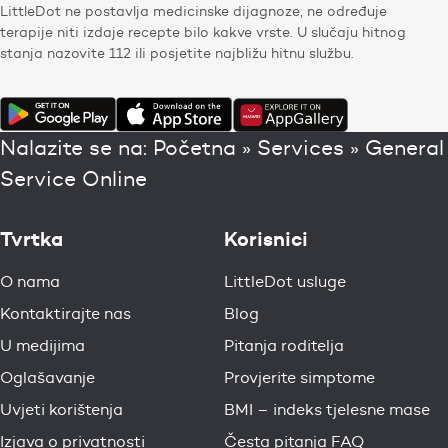
LittleDot ne postavlja medicinske dijagnoze, ne određuje
terapije niti izdaje recepte bilo kakve vrste. U slučaju hitnog
stanja nazovite 112 ili posjetite najbližu hitnu službu.
Nalazite se na:
Početna
»
Services
»
General
Service Online
Tvrtka
Korisnici
O nama
LittleDot usluge
Kontaktirajte nas
Blog
U medijima
Pitanja roditelja
Oglašavanje
Provjerite simptome
Uvjeti korištenja
BMI – indeks tjelesne mase
Izjava o privatnosti
Česta pitanja FAQ