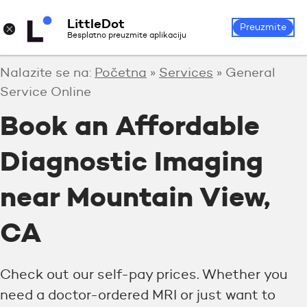
LittleDot
Prijava
Registrirajte se
×
Preuzmite
Besplatno preuzmite aplikaciju
Nalazite se na:
Početna
»
Services
»
General
Service Online
Book an Affordable
Diagnostic Imaging
near Mountain View,
CA
Check out our self-pay prices. Whether you
need a doctor-ordered MRI or just want to