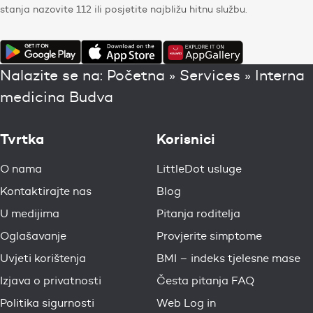
stanja nazovite 112 ili posjetite najbližu hitnu službu.
Nalazite se na:
Početna
»
Services
»
Interna
medicina Budva
Tvrtka
Korisnici
O nama
LittleDot usluge
Kontaktirajte nas
Blog
U medijima
Pitanja roditelja
Oglašavanje
Provjerite simptome
Uvjeti korištenja
BMI – indeks tjelesne mase
Izjava o privatnosti
Česta pitanja FAQ
Politika sigurnosti
Web Log in