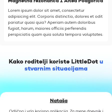
Magnetna rezonanca 1 Altea Podgorica
Lorem ipsum dolor sit amet, consectetur
adipisicing elit. Corporis distinctio, dolores et odit
pariatur quasi quia? Aperiam autem doloribus
fugiat, harum, maiores officiis perferendis
perspiciatis quam quia soluta tempora voluptates.
Kako roditelji koriste LittleDot
u
stvarnim situacijama
Nataša
Odlična i vrlo korisna aplikacija. Za mene dnevnik i