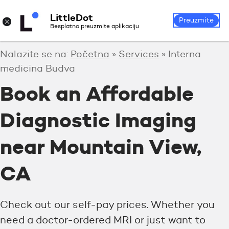
LittleDot
Prijava
Registrirajte se
×
Preuzmite
Besplatno preuzmite aplikaciju
Nalazite se na:
Početna
»
Services
»
Interna
medicina Budva
Book an Affordable
Diagnostic Imaging
near Mountain View,
CA
Check out our self-pay prices. Whether you
need a doctor-ordered MRI or just want to