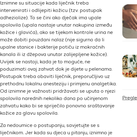
Iznimne su situacije kada liječnik treba
intervenirati i odlijepiti kožicu (tzv. postupak
adheziolize). To se čini ako dječak ima upale
spolovila (upala nastaje unutar nakupina između
kožice i glavića), ako se tijekom kontrole urina ne
može dobiti pouzdani nalaz (nije sigurno da li
upalne stanice i bakterije potiču iz mokraćnih
kanala ili iz džepova unutar zalijepljene kožice).
Uvijek se nastoji, kada je to moguće, ne
poduzimati ovaj zahvat dok je dijete u pelenama.
Postupak treba obaviti liječnik, preporučljivo uz
prethodnu lokalnu anesteziju i primjenu analgetika.
Od iznimne je važnosti pridržavati se uputa o njezi
Pregle
spolovila narednih nekoliko dana po učinjenom
zahvatu kako bi se spriječilo ponovno sraštavanje
kožice za glavu spolovila.
Za nedoumice o postupanju, savjetujte se s
liječnikom. Jer kada su djeca u pitanju, iznimno je