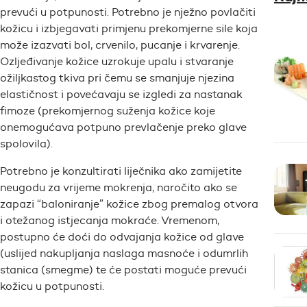
prevući u potpunosti. Potrebno je nježno povlačiti
kožicu i izbjegavati primjenu prekomjerne sile koja
može izazvati bol, crvenilo, pucanje i krvarenje.
Ozljeđivanje kožice uzrokuje upalu i stvaranje
ožiljkastog tkiva pri čemu se smanjuje njezina
elastičnost i povećavaju se izgledi za nastanak
fimoze (prekomjernog suženja kožice koje
onemogućava potpuno prevlačenje preko glave
spolovila).
Potrebno je konzultirati liječnika ako zamijetite
neugodu za vrijeme mokrenja, naročito ako se
zapazi “baloniranje” kožice zbog premalog otvora
i otežanog istjecanja mokraće. Vremenom,
postupno će doći do odvajanja kožice od glave
(uslijed nakupljanja naslaga masnoće i odumrlih
stanica (smegme) te će postati moguće prevući
kožicu u potpunosti.