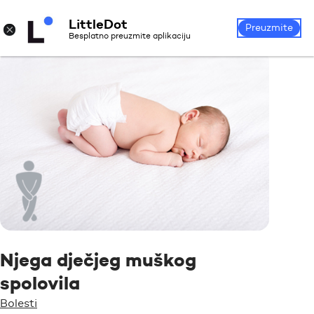
LittleDot
Prijava
Registrirajte se
×
Preuzmite
Besplatno preuzmite aplikaciju
Njega dječjeg muškog
spolovila
Bolesti