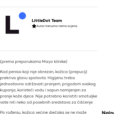
LittleDot Team
Autor trenutno nema ocjena
(prema preporukama Mayo klinike)
Kod penisa koji nije obrezan, kožica (prepucij)
prekriva glavu spolovila. Higijenu treba
jednostavno održavati pranjem, prigodom svakog
kupanja, koristeći vodu i sapun namijenjen za
pranje kože djece. Nije potrebno koristiti smotuljke
vate niti neko od posebnih sredstava za čišćenje.
Najno
Po rođenju, kožica većine dječaka se ne može