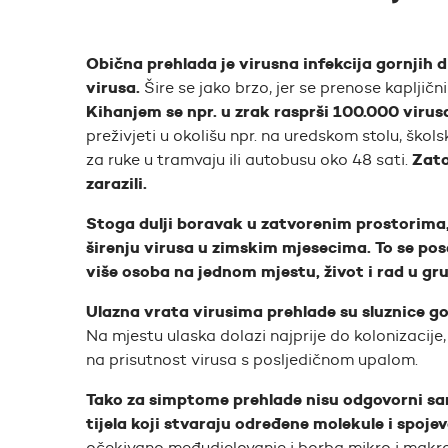
Obična prehlada je virusna infekcija gornjih d
virusa.
Šire se jako brzo, jer se prenose kapljič
Kihanjem se npr. u zrak rasprši 100.000 virusa
preživjeti u okolišu npr. na uredskom stolu, školsk
Zato
za ruke u tramvaju ili autobusu oko 48 sati.
zarazili.
Stoga dulji boravak u zatvorenim prostorima, 
širenju virusa u zimskim mjesecima.
To se po
više osoba na jednom mjestu, život i rad u gru
Ulazna vrata virusima prehlade su sluznice gorn
Na mjestu ulaska dolazi najprije do kolonizacij
na prisutnost virusa s posljedičnom upalom.
Tako za simptome prehlade nisu odgovorni sam
tijela koji stvaraju određene molekule i spoj
očekivano međudjelovanje i borba mikro i makroor