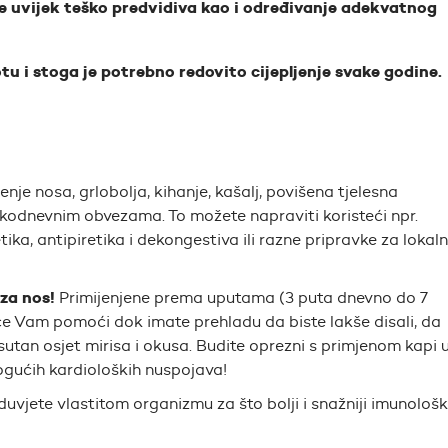
e uvijek teško predvidiva kao i određivanje adekvatnog
tu i stoga je potrebno redovito cijepljenje svake godine.
enje nosa, grlobolja, kihanje, kašalj, povišena tjelesna
vakodnevnim obvezama. To možete napraviti koristeći npr.
ika, antipiretika i dekongestiva ili razne pripravke za lokal
za nos!
Primijenjene prema uputama (3 puta dnevno do 7
će Vam pomoći dok imate prehladu da biste lakše disali, da
isutan osjet mirisa i okusa. Budite oprezni s primjenom kapi 
ogućih kardioloških nuspojava!
duvjete vlastitom organizmu za što bolji i snažniji imunološk