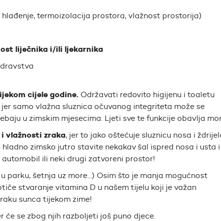
, hlađenje, termoizolacija prostora, vlažnost prostorija)
 liječnika i/ili ljekarnika
zdravstva
ijekom cijele godine.
Održavati redovito higijenu i toaletu
e, jer samo vlažna sluznica očuvanog integriteta može se
rebaju u zimskim mjesecima. Ljeti sve te funkcije obavlja mor
i vlažnosti zraka
, jer to jako oštećuje sluznicu nosa i ždrijel
 hladno zimsko jutro stavite nekakav šal ispred nosa i usta i
automobil ili neki drugi zatvoreni prostor!
e u parku, šetnja uz more…) Osim što je manja mogućnost
iče stvaranje vitamina D u našem tijelu koji je važan
raku sunca tijekom zime!
jer će se zbog njih razboljeti još puno djece.