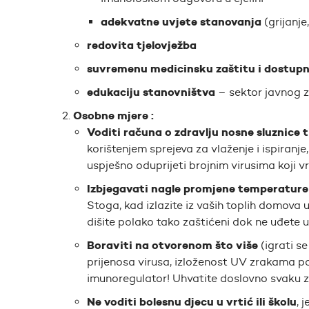
adekvatne uvjete stanovanja
(grijanje
redovita tjelovježba
suvremenu medicinsku zaštitu i dostupnost
edukaciju stanovništva
– sektor javnog 
Osobne mjere :
Voditi računa o zdravlju nosne sluznice t
korištenjem sprejeva za vlaženje i ispiranj
uspješno oduprijeti brojnim virusima koji v
Izbjegavati nagle promjene temperature 
Stoga, kad izlazite iz vaših toplih domova u
dišite polako tako zaštićeni dok ne uđete u 
Boraviti na otvorenom što više
(igrati s
prijenosa virusa, izloženost UV zrakama pot
imunoregulator! Uhvatite doslovno svaku z
Ne voditi bolesnu djecu u vrtić ili školu
, 