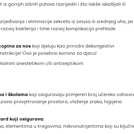
iz gornjih dišnih putova razrijedili i što lakše iskašljali ili
rjeđivanja i eliminacije sekreta iz sinusa ili srednjeg uha, jer
 razvoj bakterija i time razvoj komplikacija prehlade
topina za nos
koji djeluju kao prirodni dekongestivi
strikcije! Ovo je posebno korisno za djecu!
okalnim anestetikom i/ili antiseptikom.
ma i školama
koji osiguravaju primjeren broj učenika odnosn
ano provjetravanje prostora, vlaženje zraka, higijena
rd koji osigurava:
, elementima u tragovima, mikronutrijentima koji su ključni