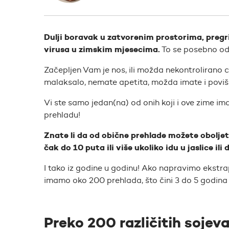
Dulji boravak u zatvorenim prostorima, pregri
virusa u zimskim mjesecima.
To se posebno odn
Začepljen Vam je nos, ili možda nekontrolirano cu
malaksalo, nemate apetita, možda imate i povi
Vi ste samo jedan(na) od onih koji i ove zime ima
prehladu!
Znate li da od obične prehlade možete oboljeti
čak do 10 puta ili više ukoliko idu u jaslice ili d
I tako iz godine u godinu! Ako napravimo ekstrapol
imamo oko 200 prehlada, što čini 3 do 5 godina 
Preko 200 različitih sojeva