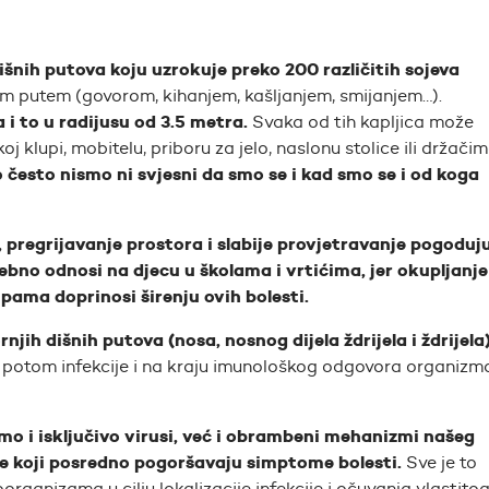
išnih putova koju uzrokuje preko 200 različitih sojeva
nim putem (govorom, kihanjem, kašljanjem, smijanjem…).
 i to u radijusu od 3.5 metra.
Svaka od tih kapljica može
oj klupi, mobitelu, priboru za jelo, naslonu stolice ili držači
 često nismo ni svjesni da smo se i kad smo se i od koga
pregrijavanje prostora i slabije provjetravanje pogoduj
sebno odnosi na
djecu u školama i vrtićima, jer okupljanje
pama doprinosi širenju ovih bolesti.
jih dišnih putova (nosa, nosnog dijela ždrijela i ždrijela)
e, potom infekcije i na kraju imunološkog odgovora organizm
o i isključivo virusi, već i obrambeni mehanizmi našeg
eve koji posredno pogoršavaju simptome bolesti.
Sve je to
ganizama u cilju lokalizacije infekcije i očuvanja vlastito