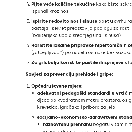
Pijte veće količine tekućine
kako biste sekret 
ispuhali kroz nos!
Ispirite redovito nos i sinuse
opet u svrhu raz
odstajali sekret predstavlja podlogu za rast i
(bakterijska upala srednjeg uha i sinusa).
Koristite lokalne pripravke hipertoničnih o
(„otčepljivači“) po načelu osmoze bez vazokon
Za grlobolju koristite pastile ili sprejeve
s l
Savjeti za prevenciju prehlade i gripe:
Općedruštvene mjere:
adekvatni pedagoški standardi u vrtići
djece po kvadratnom metru prostora, osigur
krevetića, igračaka i pribora za jelo
socijalno-ekonomsko-zdravstveni standa
raznovrsnu prehranu
bogatu vitaminima
imunološkom odgovoru u cjelini