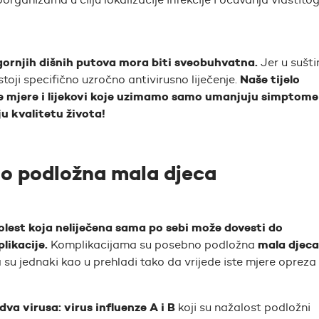
gornjih dišnih putova mora biti sveobuhvatna.
Jer u sušti
Naše tijelo
oji specifično uzročno antivirusno liječenje.
ne mjere i lijekovi koje uzimamo samo umanjuju simptome
ju kvalitetu života!
o podložna mala djeca
 bolest koja neliječena sama po sebi može dovesti do
likacije.
mala djeca
Komplikacijama su posebno podložna
ja su jednaki kao u prehladi tako da vrijede iste mjere opreza 
dva virusa: virus influenze A i B
koji su nažalost podložni