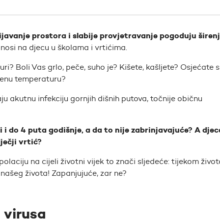
javanje prostora i slabije provjetravanje pogoduju širen
osi na djecu u školama i vrtićima.
ri? Boli Vas grlo, peče, suho je? Kišete, kašljete? Osjećate 
šenu temperaturu?
ju akutnu infekciju gornjih dišnih putova, točnije običnu
 i do 4 puta godišnje, a da to nije zabrinjavajuće? A djec
ječji vrtić?
aciju na cijeli životni vijek to znači sljedeće: tijekom život
našeg života! Zapanjujuće, zar ne?
 virusa