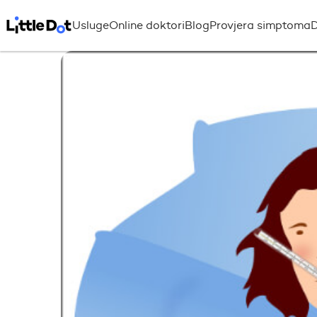
Usluge
Online doktori
Blog
Provjera simptoma
D