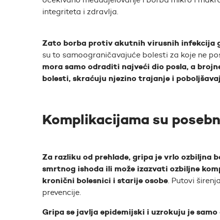
integriteta i zdravlja.
Zato borba protiv akutnih virusnih infekcija 
su to samoograničavajuće bolesti za koje ne post
mora samo odraditi najveći dio posla, a broj
bolesti, skraćuju njezino trajanje i poboljšava
Komplikacijama su posebn
Za razliku od prehlade, gripa je vrlo ozbiljna
smrtnog ishoda ili može izazvati ozbiljne komp
kronični bolesnici i starije osobe
. Putovi širen
prevencije.
Gripa se javlja epidemijski i uzrokuju je samo 