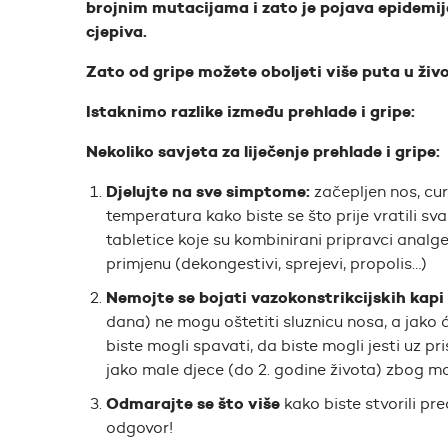
brojnim mutacijama i zato je pojava epidemij
cjepiva.
Zato od gripe možete oboljeti više puta u živo
Istaknimo razlike između prehlade i gripe:
Nekoliko savjeta za liječenje prehlade i gripe:
Djelujte na sve simptome:
začepljen nos, cur
temperatura kako biste se što prije vratili s
tabletice koje su kombinirani pripravci analget
primjenu (dekongestivi, sprejevi, propolis…)
Nemojte se bojati vazokonstrikcijskih kapi 
dana) ne mogu oštetiti sluznicu nosa, a jako 
biste mogli spavati, da biste mogli jesti uz pr
jako male djece (do 2. godine života) zbog m
Odmarajte se što više
kako biste stvorili pre
odgovor!