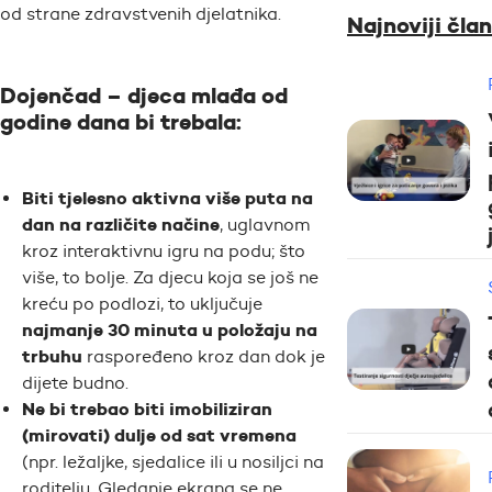
od strane zdravstvenih djelatnika.
Najnoviji član
Dojenčad – djeca mlađa od
godine dana bi trebala:
Biti tjelesno aktivna više puta na
dan na različite načine
, uglavnom
kroz interaktivnu igru na podu; što
više, to bolje. Za djecu koja se još ne
kreću po podlozi, to uključuje
najmanje 30 minuta u položaju na
trbuhu
raspoređeno kroz dan dok je
dijete budno.
Ne bi trebao biti imobiliziran
(mirovati) dulje od sat vremena
(npr. ležaljke, sjedalice ili u nosiljci na
roditelju. Gledanje ekrana se ne