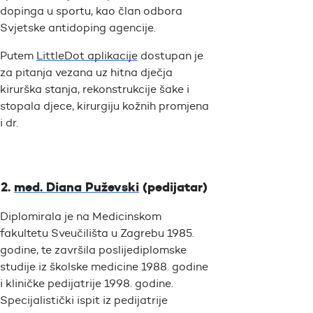
dopinga u sportu, kao član odbora
Svjetske antidoping agencije.
Putem
LittleDot aplikacije
dostupan je
za pitanja vezana uz hitna dječja
kirurška stanja, rekonstrukcije šake i
stopala djece, kirurgiju kožnih promjena
i dr.
med. Diana Puževski
(pedijatar)
Diplomirala je na Medicinskom
fakultetu Sveučilišta u Zagrebu 1985.
godine, te završila poslijediplomske
studije iz školske medicine 1988. godine
i kliničke pedijatrije 1998. godine.
Specijalistički ispit iz pedijatrije