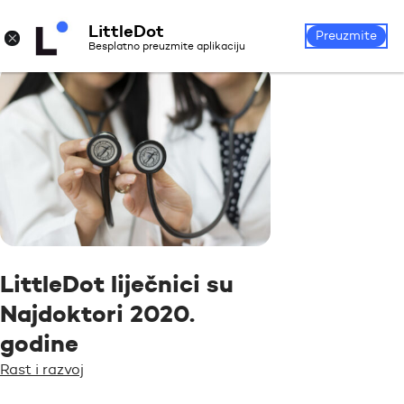
LittleDot
Prijava
Registrirajte se
×
Preuzmite
Besplatno preuzmite aplikaciju
LittleDot liječnici su
Najdoktori 2020.
godine
Rast i razvoj