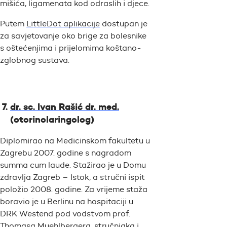
mišića, ligamenata kod odraslih i djece.
Putem
LittleDot aplikacije
dostupan je
za savjetovanje oko brige za bolesnike
s oštećenjima i prijelomima koštano-
zglobnog sustava.
dr. sc. Ivan Rašić dr. med.
(otorinolaringolog)
Diplomirao na Medicinskom fakultetu u
Zagrebu 2007. godine s nagradom
summa cum laude. Stažirao je u Domu
zdravlja Zagreb – Istok, a stručni ispit
položio 2008. godine. Za vrijeme staža
boravio je u Berlinu na hospitaciji u
DRK Westend pod vodstvom prof.
Thomasa Muehlbergera, stručnjaka i