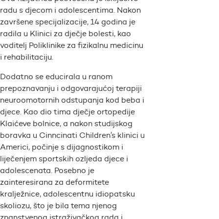
radu s djecom i adolescentima. Nakon
završene specijalizacije, 14 godina je
radila u Klinici za dječje bolesti, kao
voditelj Poliklinike za fizikalnu medicinu
i rehabilitaciju.
Dodatno se educirala u ranom
prepoznavanju i odgovarajućoj terapiji
neuroomotornih odstupanja kod beba i
djece. Kao dio tima dječje ortopedije
Klaićeve bolnice, a nakon studijskog
boravka u Cinncinati Children’s klinici u
Americi, počinje s dijagnostikom i
liječenjem sportskih ozljeda djece i
adolescenata. Posebno je
zainteresirana za deformitete
kralježnice, adolescentnu idiopatsku
skoliozu, što je bila tema njenog
znanstvenog istraživačkog rada i