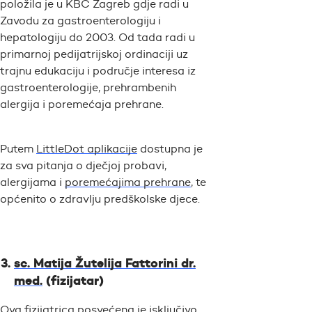
položila je u KBC Zagreb gdje radi u
Zavodu za gastroenterologiju i
hepatologiju do 2003. Od tada radi u
primarnoj pedijatrijskoj ordinaciji uz
trajnu edukaciju i područje interesa iz
gastroenterologije, prehrambenih
alergija i poremećaja prehrane.
Putem
LittleDot aplikacije
dostupna je
za sva pitanja o dječjoj probavi,
alergijama i
poremećajima prehrane
, te
općenito o zdravlju predškolske djece.
sc. Matija Žutelija Fattorini dr.
med.
(fizijatar)
Ova fizijatrica posvećena je isključivo