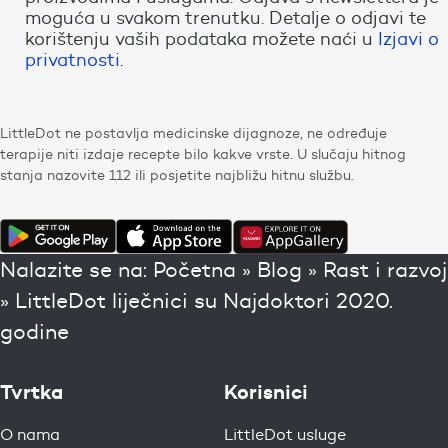
moguća u svakom trenutku. Detalje o odjavi te
korištenju vaših podataka možete naći u
Izjavi o
privatnosti
.
LittleDot ne postavlja medicinske dijagnoze, ne određuje
terapije niti izdaje recepte bilo kakve vrste. U slučaju hitnog
stanja nazovite 112 ili posjetite najbližu hitnu službu.
Nalazite se na:
Početna
»
Blog
»
Rast i razvoj
»
LittleDot liječnici su Najdoktori 2020.
godine
Tvrtka
Korisnici
O nama
LittleDot usluge