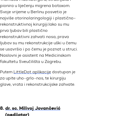
pionira u liječenju migrena botoxom.
Svoje vrijeme u Berlinu posvetio je
najviše otorinolaringologiji i plastično-
rekonstruktivnoj kirurgiji.Iako su mu
prva ljubav bili plastično
rekonstruktivni zahvati nosa, prava
ljubav su mu rekonstrukcije uški u čemu
se usavršio i po čemu je poznat u struci.
Naslovni je asistent na Medicinskom
fakultetu Sveučilišta u Zagrebu.
Putem
LittleDot aplikacije
dostupan je
za upite uho-grlo-nos, te kirurgiju
glave, vrata i rekonstrukcijske zahvate.
dr. sc. Milivoj Jovančević
(pedijatar)