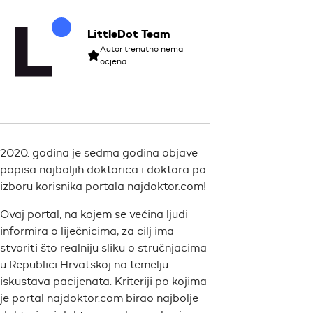
LittleDot Team
Autor trenutno nema
ocjena
2020. godina je sedma godina objave
popisa najboljih doktorica i doktora po
izboru korisnika portala
najdoktor.com
!
Ovaj portal, na kojem se većina ljudi
informira o liječnicima, za cilj ima
stvoriti što realniju sliku o stručnjacima
u Republici Hrvatskoj na temelju
iskustava pacijenata. Kriteriji po kojima
je portal najdoktor.com birao najbolje