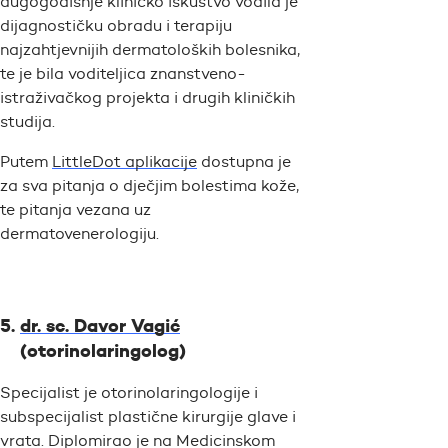
dugogodišnje kliničko iskustvo vodila je
dijagnostičku obradu i terapiju
najzahtjevnijih dermatoloških bolesnika,
te je bila voditeljica znanstveno-
istraživačkog projekta i drugih kliničkih
studija.
Putem
LittleDot aplikacije
dostupna je
za sva pitanja o dječjim bolestima kože,
te pitanja vezana uz
dermatovenerologiju.
dr. sc. Davor Vagić
(otorinolaringolog)
Specijalist je otorinolaringologije i
subspecijalist plastične kirurgije glave i
vrata. Diplomirao je na Medicinskom