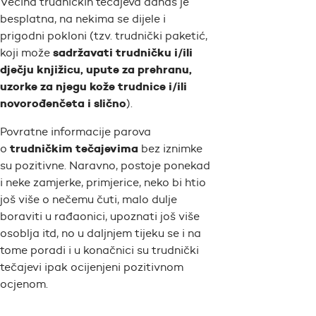
Većina trudničkih tečajeva danas je
besplatna, na nekima se dijele i
prigodni pokloni (tzv. trudnički paketić,
sadržavati trudničku i/ili
koji može
dječju knjižicu, upute za prehranu,
uzorke za njegu kože trudnice i/ili
novorođenčeta i slično
).
Povratne informacije parova
trudničkim tečajevima
o
bez iznimke
su pozitivne. Naravno, postoje ponekad
i neke zamjerke, primjerice, neko bi htio
još više o nečemu čuti, malo dulje
boraviti u rađaonici, upoznati još više
osoblja itd, no u daljnjem tijeku se i na
tome poradi i u konačnici su trudnički
tečajevi ipak ocijenjeni pozitivnom
ocjenom.