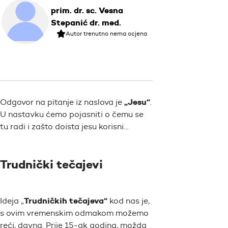
prim. dr. sc. Vesna
Stepanić dr. med.
Autor trenutno nema ocjena
„Jesu“
Odgovor na pitanje iz naslova je
.
U nastavku ćemo pojasniti o čemu se
tu radi i zašto doista jesu korisni…
Trudnički tečajevi
Trudničkih tečajeva“
Ideja „
kod nas je,
s ovim vremenskim odmakom možemo
reći, davna. Prije 15-ak godina, možda