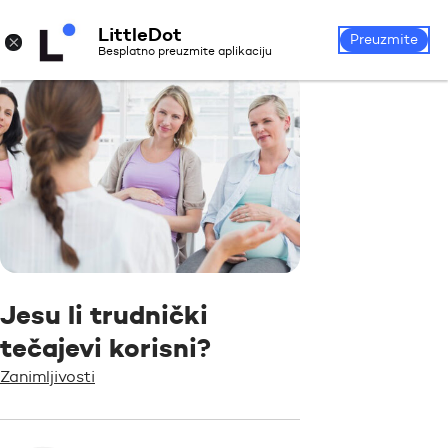
LittleDot
Prijava
Registrirajte se
×
Preuzmite
Besplatno preuzmite aplikaciju
Jesu li trudnički
tečajevi korisni?
Zanimljivosti