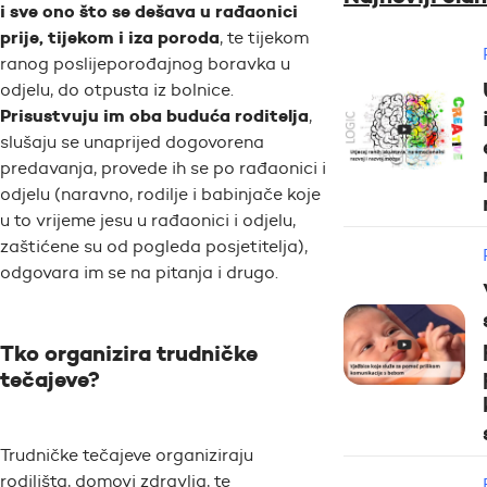
i sve ono što se dešava u rađaonici
prije, tijekom i iza poroda
, te tijekom
ranog poslijeporođajnog boravka u
odjelu, do otpusta iz bolnice.
Prisustvuju im oba buduća roditelja
,
slušaju se unaprijed dogovorena
predavanja, provede ih se po rađaonici i
odjelu (naravno, rodilje i babinjače koje
u to vrijeme jesu u rađaonici i odjelu,
zaštićene su od pogleda posjetitelja),
odgovara im se na pitanja i drugo.
Tko organizira trudničke
tečajeve?
Trudničke tečajeve organiziraju
rodilišta, domovi zdravlja, te