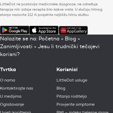
LittleDot ne postavlja medicinske dijagnoze, ne određuje
terapije niti izdaje recepte bilo kakve vrste. U slučaju hitnog
stanja nazovite 112 ili posjetite najbližu hitnu službu.
Nalazite se na:
Početna
»
Blog
»
Zanimljivosti
»
Jesu li trudnički tečajevi
korisni?
Tvrtka
Korisnici
O nama
LittleDot usluge
Kontaktirajte nas
Blog
U medijima
Pitanja roditelja
Oglašavanje
Provjerite simptome
Uvjeti korištenja
BMI – indeks tjelesne mase