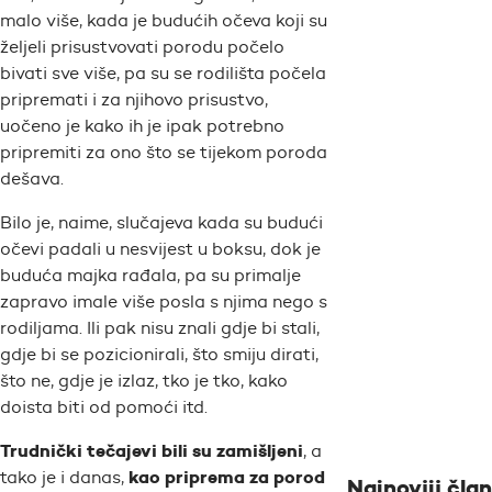
malo više, kada je budućih očeva koji su
željeli prisustvovati porodu počelo
bivati sve više, pa su se rodilišta počela
pripremati i za njihovo prisustvo,
uočeno je kako ih je ipak potrebno
pripremiti za ono što se tijekom poroda
dešava.
Bilo je, naime, slučajeva kada su budući
očevi padali u nesvijest u boksu, dok je
buduća majka rađala, pa su primalje
zapravo imale više posla s njima nego s
rodiljama. Ili pak nisu znali gdje bi stali,
gdje bi se pozicionirali, što smiju dirati,
što ne, gdje je izlaz, tko je tko, kako
doista biti od pomoći itd.
Trudnički tečajevi bili su zamišljeni
, a
kao priprema za porod
tako je i danas,
Najnoviji član