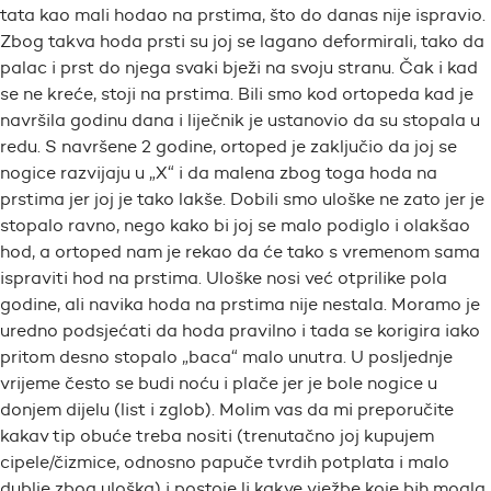
tata kao mali hodao na prstima, što do danas nije ispravio.
Zbog takva hoda prsti su joj se lagano deformirali, tako da
palac i prst do njega svaki bježi na svoju stranu. Čak i kad
se ne kreće, stoji na prstima. Bili smo kod ortopeda kad je
navršila godinu dana i liječnik je ustanovio da su stopala u
redu. S navršene 2 godine, ortoped je zaključio da joj se
nogice razvijaju u „X“ i da malena zbog toga hoda na
prstima jer joj je tako lakše. Dobili smo uloške ne zato jer je
stopalo ravno, nego kako bi joj se malo podiglo i olakšao
hod, a ortoped nam je rekao da će tako s vremenom sama
ispraviti hod na prstima. Uloške nosi već otprilike pola
godine, ali navika hoda na prstima nije nestala. Moramo je
uredno podsjećati da hoda pravilno i tada se korigira iako
pritom desno stopalo „baca“ malo unutra. U posljednje
vrijeme često se budi noću i plače jer je bole nogice u
donjem dijelu (list i zglob). Molim vas da mi preporučite
kakav tip obuće treba nositi (trenutačno joj kupujem
cipele/čizmice, odnosno papuče tvrdih potplata i malo
dublje zbog uloška) i postoje li kakve vježbe koje bih mogla