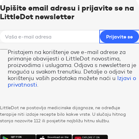
Upišite email adresu i prijavite se na
LittleDot newsletter
Pristajem na korištenje ove e-mail adrese za
primanje obavijesti o LittleDot novostima,
proizvodima i uslugama. Odjava s newslettera je
moguća u svakom trenutku. Detalje o odjavi te
korištenju vaših podataka možete naći u
Izjavi o
privatnosti
.
LittleDot ne postavlja medicinske dijagnoze, ne određuje
terapije niti izdaje recepte bilo kakve vrste. U slučaju hitnog
stanja nazovite 112 ili posjetite najbližu hitnu službu.