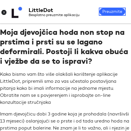
LittleDot
Prijava
Registrirajte se
×
Preuzmite
Besplatno preuzmite aplikaciju
Moja djevojčica hoda non stop na
prstima i prsti su se lagano
deformirali. Postoji li kakva obuća
i vježbe da se to ispravi?
Kako bismo vam što više olakšali korištenje aplikacije
LittleDot, pripremili smo za vas učestalo postavljana
pitanja kako bi imali informacije na jednome mjestu.
Obratite nam se s povjerenjem i isprobajte on-line
konzultacije stručnjaka
Imam djevojčicu dobi 3 godine koja je prohodala (navršivši
13 mjeseci) oslanjajući se o prste i od tada uredno hoda na
prstima poput balerine. Ne znam je li to važno, ali i njezin je