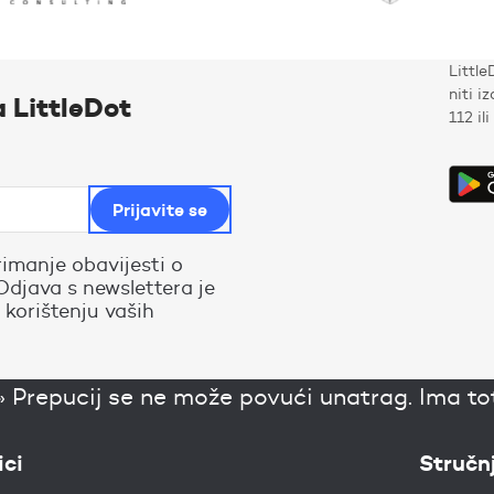
Little
niti i
a LittleDot
112 il
rimanje obavijesti o
Odjava s newslettera je
 korištenju vaših
»
Prepucij se ne može povući unatrag. Ima tota
ici
Stručn