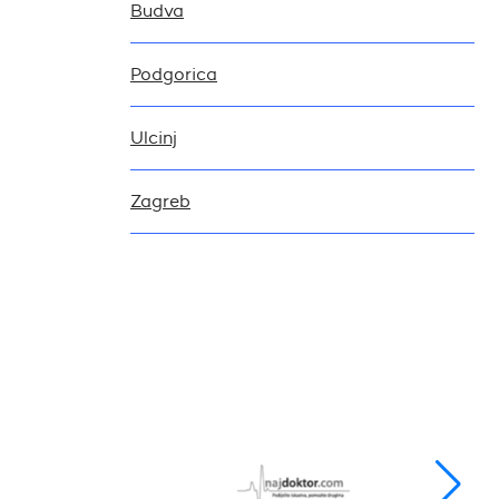
Budva
Podgorica
Ulcinj
Zagreb