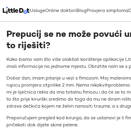
Usluge
Online doktori
Blog
Provjera simptoma
D
Prepucij se ne može povući u
to riješiti?
Kako bismo vam što više olakšali korištenje aplikacije Li
imali informacije na jednome mjestu. Obratite nam se s p
Dobar dan, imam pitanje u vezi s fimozom. Moj maleniim
rupicu promjera otprilike 2 mm. Nema nikakvihproblema 
mi je liječnica rekla da ima totalnu fimozu i da će se to 
to što prije kirurški sredimo do toga da mu ne diram ništ
zdrava dečkića kojem ne želim nanositi traume, a s druge st
Preporučujem pregled kod kirurga, da se ustanovi je li f
pričekati dok dijete skine pelene.