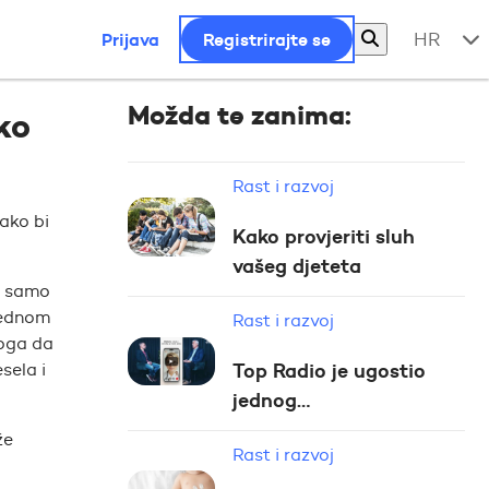
Prijava
Registrirajte se
HR
Možda te zanima:
ko
Rast i razvoj
kako bi
Kako provjeriti sluh
vašeg djeteta
a samo
Jednom
Rast i razvoj
toga da
sela i
Top Radio je ugostio
jednog…
že
Rast i razvoj