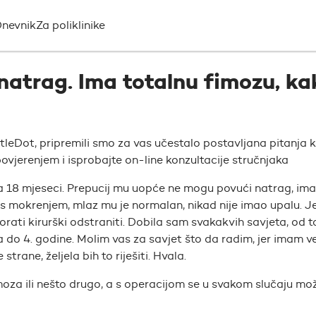
nevnik
Za poliklinike
natrag. Ima totalnu fimozu, ka
ttleDot, pripremili smo za vas učestalo postavljana pitanja 
ovjerenjem i isprobajte on-line konzultacije stručnjaka
a 18 mjeseci. Prepucij mu uopće ne mogu povući natrag, im
s mokrenjem, mlaz mu je normalan, nikad nije imao upalu. 
morati kirurški odstraniti. Dobila sam svakakvih savjeta, od 
a do 4. godine. Molim vas za savjet što da radim, jer imam ve
rane, željela bih to riješiti. Hvala.
imoza ili nešto drugo, a s operacijom se u svakom slučaju mo