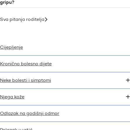
gripu?
Sva pitanja roditelja
Cijepljenje
Kronično bolesno dijete
Neke bolesti i simptomi
Njega kože
Odlazak na godišnji odmor
Polazak u vrtić