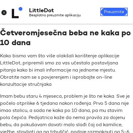
LittleDot
Prijava
Registrirajte se
×
Preuzmite
Besplatno preuzmite aplikaciju
Četveromjesečna beba ne kaka po
10 dana
Kako bismo vam što više olakšali korištenje aplikacije
LittleDot, pripremili smo za vas učestalo postavljana
pitanja kako bi imali informacije na jednome mjestu.
Obratite nam se s povjerenjem i isprobajte on-line
konzultacije stručnjaka
Imam bebu staru 4 mjeseca, problem je što ne kaka. Sve je
počelo otprilike 6 tjedana nakon rođenja. Prvo 5 dana nije
imao stolicu, a sada ne kaka po 10 dana, pa mu stavim
pola čepića. Pedijatrica kaže da nema pravila za dojenu
bebu, da pokušavam davati malo slađi čaj od kamilice,
vježbe, stavljati ga na trbuščić, podoje razmaknuti na 5-6