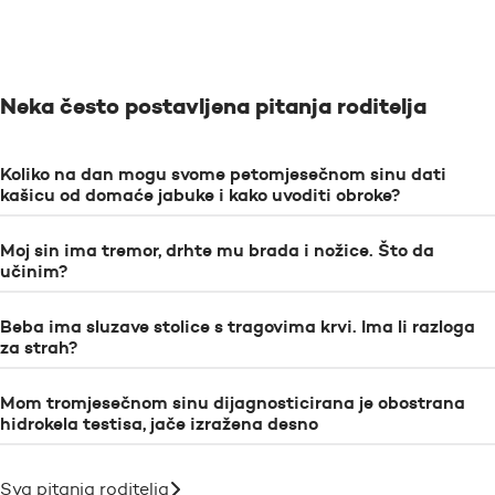
Neka često postavljena pitanja roditelja
Koliko na dan mogu svome petomjesečnom sinu dati
kašicu od domaće jabuke i kako uvoditi obroke?
Moj sin ima tremor, drhte mu brada i nožice. Što da
učinim?
Beba ima sluzave stolice s tragovima krvi. Ima li razloga
za strah?
Mom tromjesečnom sinu dijagnosticirana je obostrana
hidrokela testisa, jače izražena desno
Sva pitanja roditelja