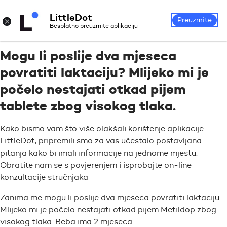
LittleDot
Prijava
Registrirajte se
×
Preuzmite
Besplatno preuzmite aplikaciju
Mogu li poslije dva mjeseca
povratiti laktaciju? Mlijeko mi je
počelo nestajati otkad pijem
tablete zbog visokog tlaka.
Kako bismo vam što više olakšali korištenje aplikacije
LittleDot, pripremili smo za vas učestalo postavljana
pitanja kako bi imali informacije na jednome mjestu.
Obratite nam se s povjerenjem i isprobajte on-line
konzultacije stručnjaka
Zanima me mogu li poslije dva mjeseca povratiti laktaciju.
Mlijeko mi je počelo nestajati otkad pijem Metildop zbog
visokog tlaka. Beba ima 2 mjeseca.