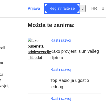
HR
Prijava
Registrirajte se
Možda te zanima:
Rast i razvoj
mali
Kako provjeriti sluh vašeg
djeteta
va.
Rast i razvoj
ća
k
Top Radio je ugostio
avjet,
jednog…
Rast i razvoj