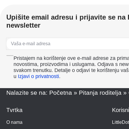
Upišite email adresu i prijavite se na 
newsletter
Pristajem na korištenje ove e-mail adrese za priman
novostima, proizvodima i uslugama. Odjava s new
svakom trenutku. Detalje o odjavi te korištenju v
u
Izjavi o privatnosti
.
Nalazite se na:
Početna
»
Pitanja roditelja
»
Tvrtka
Korisni
O nama
LittleDo