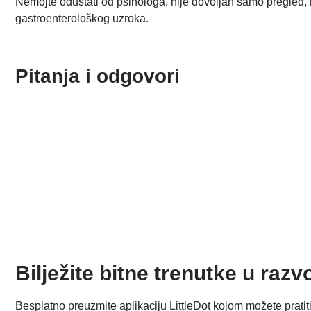
Nemojte odustati od psihologa, nije dovoljan samo pregled,
gastroenterološkog uzroka.
Pitanja i odgovori
Bilježite bitne trenutke u razvo
Besplatno preuzmite aplikaciju LittleDot kojom možete pratit