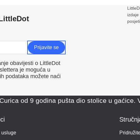
Little
izdaje
LittleDot
posjeti
je obavijesti o LittleDot
slettera je moguća u
aših podataka možete naći
Curica od 9 godina pušta dio stolice u gaćice. V
ci
Stručnj
t usluge
Pridružit