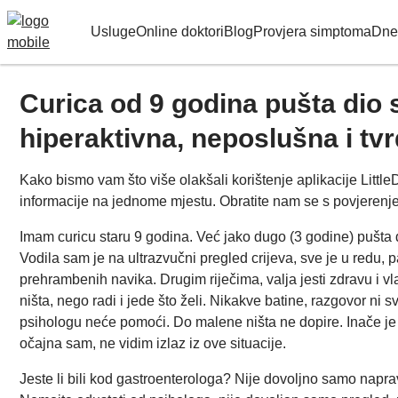
Usluge
Online doktori
Blog
Provjera simptoma
Dne
Curica od 9 godina pušta dio s
hiperaktivna, neposlušna i tv
Kako bismo vam što više olakšali korištenje aplikacije Little
informacije na jednome mjestu. Obratite nam se s povjerenjem
Imam curicu staru 9 godina. Već jako dugo (3 godine) pušta d
Vodila sam je na ultrazvučni pregled crijeva, sve je u redu,
prehrambenih navika. Drugim riječima, valja jesti zdravu i v
ništa, nego radi i jede što želi. Nikakve batine, razgovor ni s
psihologu neće pomoći. Do malene ništa ne dopire. Inače je
očajna sam, ne vidim izlaz iz ove situacije.
Jeste li bili kod gastroenterologa? Nije dovoljno samo naprav