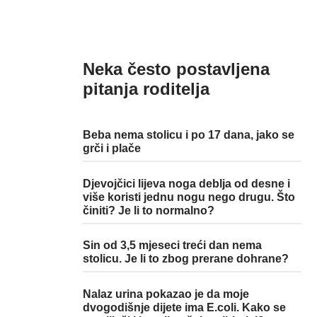
Neka često postavljena
pitanja roditelja
Beba nema stolicu i po 17 dana, jako se
grči i plače
Djevojčici lijeva noga deblja od desne i
više koristi jednu nogu nego drugu. Što
činiti? Je li to normalno?
Sin od 3,5 mjeseci treći dan nema
stolicu. Je li to zbog prerane dohrane?
Nalaz urina pokazao je da moje
dvogodišnje dijete ima E.coli. Kako se