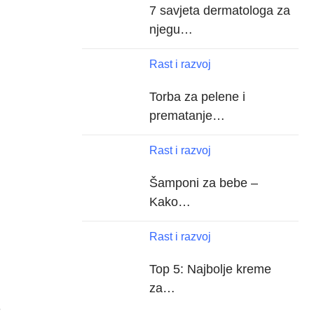
7 savjeta dermatologa za
njegu…
Rast i razvoj
Torba za pelene i
prematanje…
Rast i razvoj
Šamponi za bebe –
Kako…
Rast i razvoj
Top 5: Najbolje kreme
za…
e