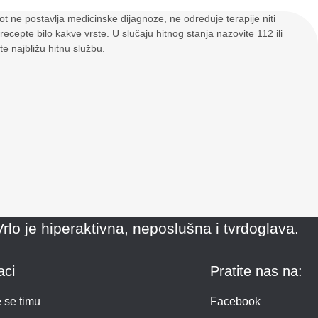
Dot ne postavlja medicinske dijagnoze, ne određuje terapije niti
 recepte bilo kakve vrste. U slučaju hitnog stanja nazovite 112 ili
te najbližu hitnu službu.
rlo je hiperaktivna, neposlušna i tvrdoglava.
aci
Pratite nas na:
e se timu
Facebook