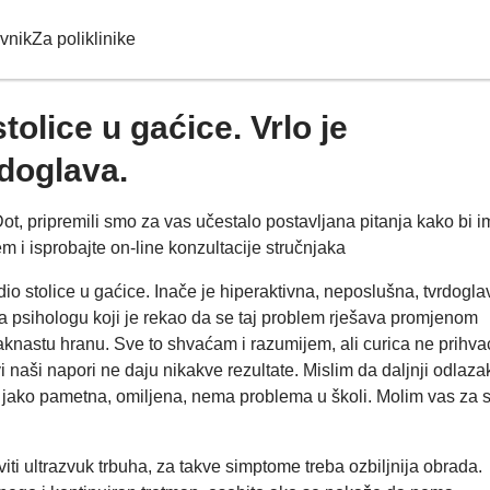
vnik
Za poliklinike
tolice u gaćice. Vrlo je
rdoglava.
Dot, pripremili smo za vas učestalo postavljana pitanja kako bi i
 i isprobajte on-line konzultacije stručnjaka
io stolice u gaćice. Inače je hiperaktivna, neposlušna, tvrdogla
 pa psihologu koji je rekao da se taj problem rješava promjenom
laknastu hranu. Sve to shvaćam i razumijem, ali curica ne prihva
vi naši napori ne daju nikakve rezultate. Mislim da daljnji odlaza
 jako pametna, omiljena, nema problema u školi. Molim vas za s
iti ultrazvuk trbuha, za takve simptome treba ozbiljnija obrada.