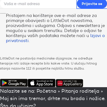
Pristajem na korištenje ove e-mail adrese za
primanje obavijesti o LittleDot novostima,
proizvodima i uslugama. Odjava s newslettera je
moguća u svakom trenutku. Detalje o odjavi te
korištenju vaših podataka možete naći u
Izjavi o
privatnosti
.
LittleDot ne postavlja medicinske dijagnoze, ne određuje
terapije niti izdaje recepte bilo kakve vrste. U slučaju hitnog
stanja nazovite 112 ili posjetite najbližu hitnu službu.
Nalazite se na:
Početna
»
Pitanja roditelja
»
Moj sin ima tremor, drhte mu brada i nožice.
Što da učinim?