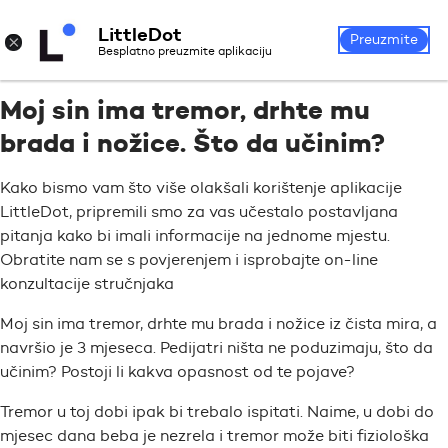
LittleDot
Prijava
Registrirajte se
×
Preuzmite
Besplatno preuzmite aplikaciju
Moj sin ima tremor, drhte mu
brada i nožice. Što da učinim?
Kako bismo vam što više olakšali korištenje aplikacije
LittleDot, pripremili smo za vas učestalo postavljana
pitanja kako bi imali informacije na jednome mjestu.
Obratite nam se s povjerenjem i isprobajte on-line
konzultacije stručnjaka
Moj sin ima tremor, drhte mu brada i nožice iz čista mira, a
navršio je 3 mjeseca. Pedijatri ništa ne poduzimaju, što da
učinim? Postoji li kakva opasnost od te pojave?
Tremor u toj dobi ipak bi trebalo ispitati. Naime, u dobi do
mjesec dana beba je nezrela i tremor može biti fiziološka