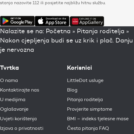
stanja nazovite 112 ili posjetite najbližu hitnu službu.
Nalazite se na:
Početna
»
Pitanja roditelja
»
Nakon cjepljenja budi se uz krik i plač. Danju
je nervozna
Tvrtka
Korisnici
O nama
LittleDot usluge
Kontaktirajte nas
Blog
U medijima
Pitanja roditelja
Oglašavanje
Provjerite simptome
Uvjeti korištenja
BMI – indeks tjelesne mase
Izjava o privatnosti
Česta pitanja FAQ