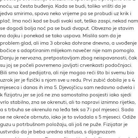
noću, uz česta buđenja. Kada se budi, toliko vrišti da je
jedva smirimo, spava neko vrijeme pa se probudi uz krik i
plač. Ima noći kad se budi svaki sat, teško zaspi, nekad nam
se dogodi bolja noć pa se budi dvaput. Obvezno je stavim
na dojku i ponekad se tako uspava. Mislila sam da je
problem glad, ali ima 3 obroka dohrane dnevno, a uvođenje
bočice s adaptiranim mlijekom navečer nije nam pomoglo.
Danju je nervozna, pretpostavljam zbog neispavanosti, čak
su joj se počeli povremeno javljati crvenkasti podočnjaci.
Bili smo kod pedijatra, ali nije mogao reći što bi svemu bio
uzrok jer je fizički s njom sve u redu. Prvi zubić dobila je s 4
mjeseca i danas ih ima 5. Djevojčicu sam nedavno odvela i
k fizijatru jer se još ne zna samostalno posjesti iako sjedi
vrlo stabilno, zna se okrenuti, ali to napravi iznimno rijetko,
a s trbuha se okrenula na leđa tek sa 7 i pol mjeseci. Sada
se ne okreće obrnuto, iako je to svladala s 5 mjeseci. Odiže
guzu u potrbušnom položaju, ali još ne puže. Fizijatar je
ustvrdio da je beba uredna statusa, s dijagnozom