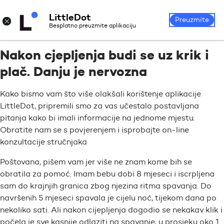
LittleDot
Prijava
Registrirajte se
×
Preuzmite
Besplatno preuzmite aplikaciju
Nakon cjepljenja budi se uz krik i
plač. Danju je nervozna
Kako bismo vam što više olakšali korištenje aplikacije
LittleDot, pripremili smo za vas učestalo postavljana
pitanja kako bi imali informacije na jednome mjestu.
Obratite nam se s povjerenjem i isprobajte on-line
konzultacije stručnjaka
Poštovana, pišem vam jer više ne znam kome bih se
obratila za pomoć. Imam bebu dobi 8 mjeseci i iscrpljena
sam do krajnjih granica zbog njezina ritma spavanja. Do
navršenih 5 mjeseci spavala je cijelu noć, tijekom dana po
nekoliko sati. Ali nakon cijepljenja dogodio se nekakav klik i
počela je sve kasnije odlaziti na spavanje, u prosjeku oko 1