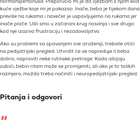
normohipertonusa. Preporučio mi je da vježbam s njom kod
kuće vježbe koje mi je pokazao. Inače, beba je tijekom dana
previše na rukama i navečer je uspavljujemo na rukama jer
inače plače. Ušli smo u začarani krug nosanja i sve drugo
kod nje izaziva frustraciju i nezadovoljstvo.
Ako su problemi sa spavanjem sve izraženiji, trebate otići
na pedijatrijski pregled. Utvrdit će se napreduje li beba
dobro, napraviti neke rutinske pretrage. Kada izbijaju
zubići, bebin ritam može se promijeniti, ali ako je to tolikih
razmjera, možda treba načiniti i neuropedijatrijski pregled.
Pitanja i odgovori