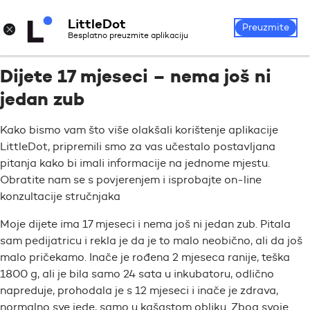
LittleDot
Prijava
Registrirajte se
×
Preuzmite
Besplatno preuzmite aplikaciju
Dijete 17 mjeseci – nema još ni
jedan zub
Kako bismo vam što više olakšali korištenje aplikacije
LittleDot, pripremili smo za vas učestalo postavljana
pitanja kako bi imali informacije na jednome mjestu.
Obratite nam se s povjerenjem i isprobajte on-line
konzultacije stručnjaka
Moje dijete ima 17 mjeseci i nema još ni jedan zub. Pitala
sam pedijatricu i rekla je da je to malo neobično, ali da još
malo pričekamo. Inače je rođena 2 mjeseca ranije, teška
1800 g, ali je bila samo 24 sata u inkubatoru, odlično
napreduje, prohodala je s 12 mjeseci i inače je zdrava,
normalno sve jede, samo u kašastom obliku. Zbog svoje