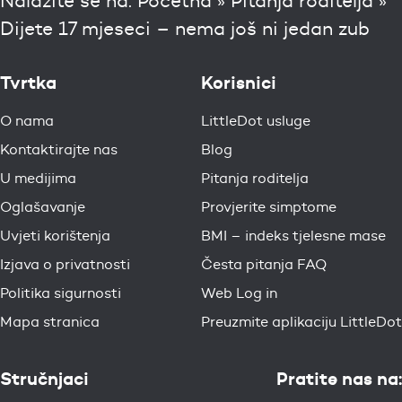
Nalazite se na:
Početna
»
Pitanja roditelja
»
Dijete 17 mjeseci – nema još ni jedan zub
Tvrtka
Korisnici
O nama
LittleDot usluge
Kontaktirajte nas
Blog
U medijima
Pitanja roditelja
Oglašavanje
Provjerite simptome
Uvjeti korištenja
BMI – indeks tjelesne mase
Izjava o privatnosti
Česta pitanja FAQ
Politika sigurnosti
Web Log in
Mapa stranica
Preuzmite aplikaciju LittleDot
Stručnjaci
Pratite nas na: