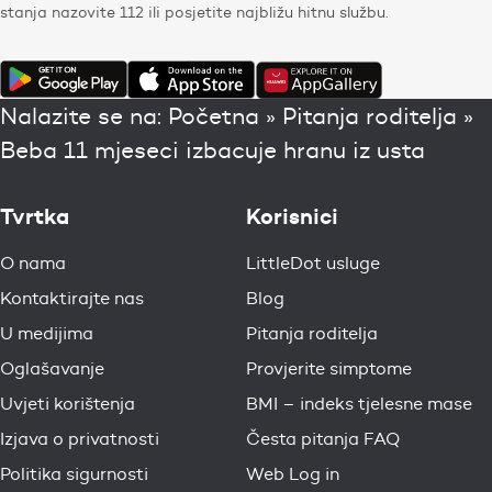
stanja nazovite 112 ili posjetite najbližu hitnu službu.
Nalazite se na:
Početna
»
Pitanja roditelja
»
Beba 11 mjeseci izbacuje hranu iz usta
Tvrtka
Korisnici
O nama
LittleDot usluge
Kontaktirajte nas
Blog
U medijima
Pitanja roditelja
Oglašavanje
Provjerite simptome
Uvjeti korištenja
BMI – indeks tjelesne mase
Izjava o privatnosti
Česta pitanja FAQ
Politika sigurnosti
Web Log in