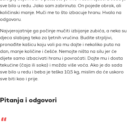
sve bilo u redu. Jako sam zabrinuta. On pojede obrok, ali
količinski manje. Muči me to što izbacuje hranu. Hvala na
odgovoru.
Najvjerojatnije ga počinje mučiti izbijanje zubića, a neka su
djeca slabijeg teka za ljetnih vrućina. Budite strpljivi,
pronađite kašicu koju voli pa mu dajte i nekoliko puta na
dan, manje količine i češće. Nemojte ništa na silu jer će
dijete samo izbacivati hranu i povraćati. Dajte mu i dosta
tekućine (čaja ili soka) i možda više voća. Ako je do sada
sve bilo u redu i beba je teška 10,5 kg, mislim da će uskoro
sve biti kao i prije.
Pitanja i odgovori