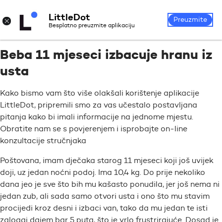
LittleDot
Prijava
Registrirajte se
×
Preuzmite
Besplatno preuzmite aplikaciju
Beba 11 mjeseci izbacuje hranu iz
usta
Kako bismo vam što više olakšali korištenje aplikacije
LittleDot, pripremili smo za vas učestalo postavljana
pitanja kako bi imali informacije na jednome mjestu.
Obratite nam se s povjerenjem i isprobajte on-line
konzultacije stručnjaka
Poštovana, imam dječaka starog 11 mjeseci koji još uvijek
doji, uz jedan noćni podoj. Ima 10,4 kg. Do prije nekoliko
dana jeo je sve što bih mu kašasto ponudila, jer još nema ni
jedan zub, ali sada samo otvori usta i ono što mu stavim
procijedi kroz desni i izbaci van, tako da mu jedan te isti
zalogaj dajem bar 5 puta, što je vrlo frustrirajuće. Dosad je