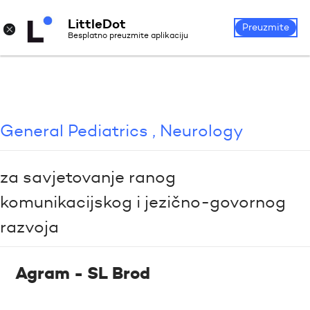
LittleDot
Login
Register
×
Preuzmite
Besplatno preuzmite aplikaciju
General Pediatrics , Neurology
za savjetovanje ranog
komunikacijskog i jezično-govornog
razvoja
Agram - SL Brod