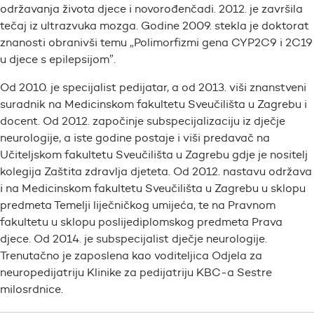
održavanja života djece i novorođenčadi. 2012. je završila
tečaj iz ultrazvuka mozga. Godine 2009. stekla je doktorat
znanosti obranivši temu „Polimorfizmi gena CYP2C9 i 2C19
u djece s epilepsijom”.
Od 2010. je specijalist pedijatar, a od 2013. viši znanstveni
suradnik na Medicinskom fakultetu Sveučilišta u Zagrebu i
docent. Od 2012. započinje subspecijalizaciju iz dječje
neurologije, a iste godine postaje i viši predavač na
Učiteljskom fakultetu Sveučilišta u Zagrebu gdje je nositelj
kolegija Zaštita zdravlja djeteta. Od 2012. nastavu održava
i na Medicinskom fakultetu Sveučilišta u Zagrebu u sklopu
predmeta Temelji liječničkog umijeća, te na Pravnom
fakultetu u sklopu poslijediplomskog predmeta Prava
djece. Od 2014. je subspecijalist dječje neurologije.
Trenutačno je zaposlena kao voditeljica Odjela za
neuropedijatriju Klinike za pedijatriju KBC-a Sestre
milosrdnice.