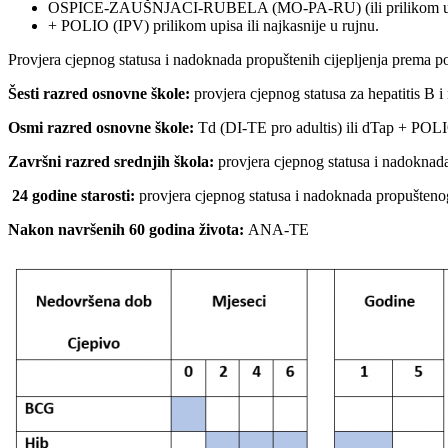
OSPICE-ZAUŠNJACI-RUBELA (MO-PA-RU) (ili prilikom u
+ POLIO (IPV) prilikom upisa ili najkasnije u rujnu.
Provjera cjepnog statusa i nadoknada propuštenih cijepljenja prema po
Šesti razred osnovne škole:
provjera cjepnog statusa za hepatitis B
Osmi razred osnovne škole:
Td (DI-TE pro adultis) ili dTap + POL
Završni razred srednjih škola:
provjera cjepnog statusa i nadoknada
24 godine starosti:
provjera cjepnog statusa i nadoknada propuštenog
Nakon navršenih 60 godina života:
ANA-TE