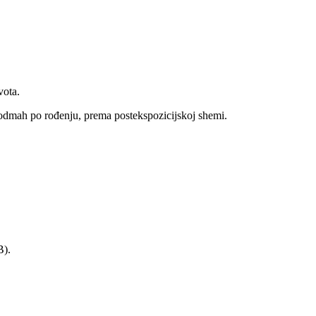
vota.
 odmah po rođenju, prema postekspozicijskoj shemi.
B).