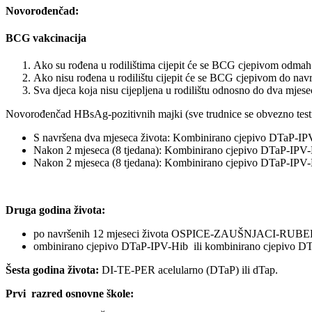
Novorođenčad:
BCG vakcinacija
Ako su rođena u rodilištima cijepit će se BCG cjepivom odmah u
Ako nisu rođena u rodilištu cijepit će se BCG cjepivom do navr
Sva djeca koja nisu cijepljena u rodilištu odnosno do dva mjese
Novorođenčad HBsAg-pozitivnih majki (sve trudnice se obvezno testir
S navršena dva mjeseca života: Kombinirano cjepivo DTaP-I
Nakon 2 mjeseca (8 tjedana): Kombinirano cjepivo DTaP-IPV
Nakon 2 mjeseca (8 tjedana): Kombinirano cjepivo DTaP-IPV
Druga godina života:
po navršenih 12 mjeseci života OSPICE-ZAUŠNJACI-RUB
ombinirano cjepivo DTaP-IPV-Hib ili kombinirano cjepivo D
Šesta godina života:
DI-TE-PER acelularno (DTaP) ili dTap.
Prvi razred osnovne škole: