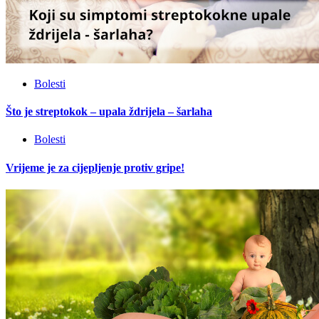
Bolesti
Što je streptokok – upala ždrijela – šarlaha
Bolesti
Vrijeme je za cijepljenje protiv gripe!