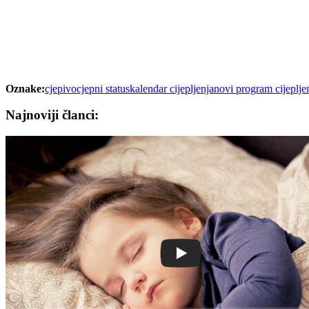
Oznake:
cjepivo
cjepni status
kalendar cijepljenja
novi program cijeplje
Najnoviji članci: