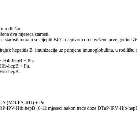
 rodilištu.
šena dva mjeseca starosti.
ca starosti moraju se cijepiti BCG cjepivom do navršene prve godine ži
aju): hepatitis B imunizacija uz primjenu imunoglobulina, u rodilištu
PV-Hib-hepB + Pn.
-Hib-hepB + Pn.
-Hib-hepB.
ELA (MO-PA-RU) + Pn
TaP-IPV-Hib-hepB (6-12 mjeseci nakon treće doze DTaP-IPV-Hib-hep