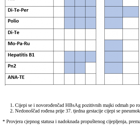
Cijepi se i novorođenčad HBsAg pozitivnih majki odmah po ro
Nedonoščad rođena prije 37. tjedna gestacije cijepi se pneum
* Provjera cjepnog statusa i nadoknada propuštenog cijepljenja, prema