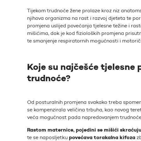
Tijekom trudnoće žene prolaze kroz niz anatoms
njihova organizma na rast i razvoj djeteta te po
promjena uslijed povećanja tjelesne težine i ra
mišićima, dok je kod fizioloških promjena prisu
te smanjenje respiratornih mogućnosti i motorič
Koje su najčešće tjelesne 
trudnoće?
Od posturalnih promjena svakako treba spome
se kompenzirala veličina trbuha, kao novog teret
veća mogućnost pada napredovanjem trudnoće
Rastom maternice, pojedini se mišići skraćuju,
povećava torakalna kifoza
te se naposljetku
zb