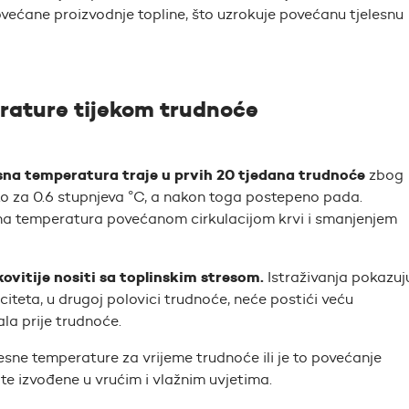
ovećane proizvodnje topline, što uzrokuje povećanu tjelesnu
rature tijekom trudnoće
sna temperatura traje u prvih 20 tjedana trudnoće
zbog
o za 0.6 stupnjeva °C, a nakon toga postepeno pada.
na temperatura povećanom cirkulacijom krvi i smanjenjem
ovitije nositi sa toplinskim stresom.
Istraživanja pokazuj
teta, u drugoj polovici trudnoće, neće postići veću
la prije trudnoće.
esne temperature za vrijeme trudnoće ili je to povećanje
 te izvođene u vrućim i vlažnim uvjetima.