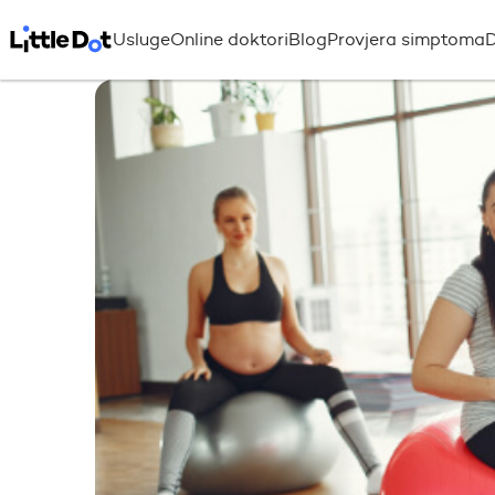
Usluge
Online doktori
Blog
Provjera simptoma
D