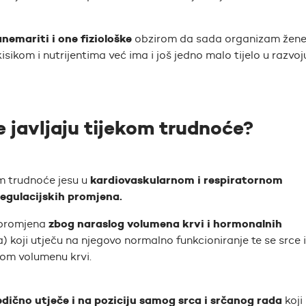
emariti i one fiziološke
obzirom da sada organizam žene
kisikom i nutrijentima već ima i još jedno malo tijelo u razvoj
e javljaju tijekom trudnoće?
kardiovaskularnom i respiratornom
m trudnoće jesu u
egulacijskih promjena.
zbog naraslog volumena krvi i hormonalnih
 promjena
koji utječu na njegovo normalno funkcioniranje te se srce i
lom volumenu krvi.
edično utječe i na poziciju samog srca i srčanog rada
koji