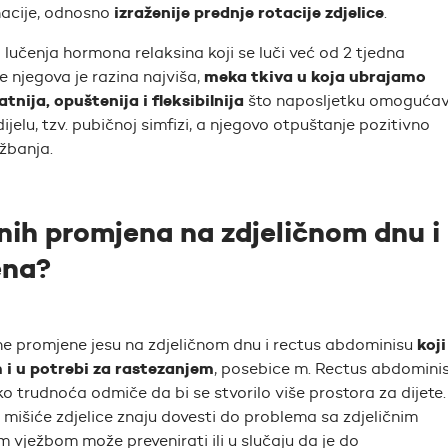
izraženije prednje rotacije zdjelice
inacije, odnosno
.
čenja hormona relaksina koji se luči već od 2 tjedna
meka tkiva u koja ubrajamo
 njegova je razina najviša,
tnija, opuštenija i fleksibilnija
što naposljetku omoguća
jelu, tzv. pubičnoj simfizi, a njegovo otpuštanje pozitivno
ežbanja.
nih promjena na zdjeličnom dnu i
ena?
koji
ćne promjene jesu na zdjeličnom dnu i rectus abdominisu
i u potrebi za rastezanjem
, posebice m. Rectus abdomini
kako trudnoća odmiče da bi se stvorilo više prostora za dijete.
a mišiće zdjelice znaju dovesti do problema sa zdjeličnim
 vježbom može prevenirati ili u slučaju da je do