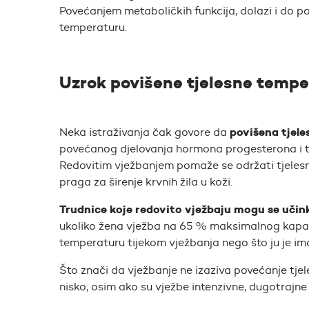
Povećanjem metaboličkih funkcija, dolazi i do p
temperaturu.
Uzrok povišene tjelesne tempe
povišena tjele
Neka istraživanja čak govore da
povećanog djelovanja hormona progesterona i t
Redovitim vježbanjem pomaže se održati tjeles
praga za širenje krvnih žila u koži.
Trudnice koje redovito vježbaju mogu se učink
ukoliko žena vježba na 65 % maksimalnog kapaci
temperaturu tijekom vježbanja nego što ju je ima
Što znači da vježbanje ne izaziva povećanje tjel
nisko, osim ako su vježbe intenzivne, dugotrajne