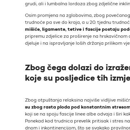
grudi, ali i lumbalna lordoza zbog zdjelične inkl
Osim promjena na zglobovima, zbog povećanog lu
trudnoće pa sve do kraja, a u 20. tjednu trudnoće
mišiće, ligamente, tetive i fascije postaju poda
pripremu zdjelice za proširenje na hrskavičnom di
djeluje i na ispravljanje loših držanja prilikom vj
Zbog čega dolazi do izraže
koje su posljedice tih izmj
Zbog otpuštanja relaksina najviše vidljive miši
su zbog rasta ploda pod konstantnim stresom 
koji se na spoju fascije linee albe odvaja i širi 
Ponekad kod trudnica prevelik pritisak i stres n
dnom i inkontinencijom, što se svakako pravilnom