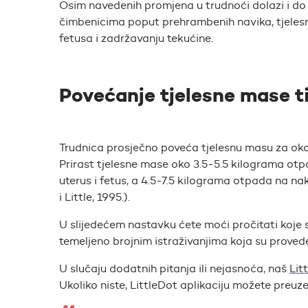
Osim navedenih promjena u trudnoći dolazi i do pr
čimbenicima poput prehrambenih navika, tjelesne
fetusa i zadržavanju tekućine.
Povećanje tjelesne mase t
Trudnica prosječno poveća tjelesnu masu za oko 
Prirast tjelesne mase oko 3.5-5.5 kilograma ot
uterus i fetus, a 4.5-7.5 kilograma otpada na na
i Little, 1995.).
U slijedećem nastavku ćete moći pročitati koje 
temeljeno brojnim istraživanjima koja su prove
U slučaju dodatnih pitanja ili nejasnoća, naš
Lit
Ukoliko niste, LittleDot aplikaciju možete preuz