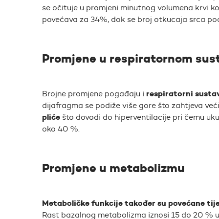
se očituje u promjeni minutnog volumena krvi k
povećava za 34%, dok se broj otkucaja srca podi
Promjene u respiratornom sus
respiratorni susta
Brojne promjene pogađaju i
dijafragma se podiže više gore što zahtjeva veći 
pliće
što dovodi do hiperventilacije pri čemu uku
oko 40 %.
Promjene u metabolizmu
Metaboličke funkcije također su povećane tij
Rast bazalnog metabolizma iznosi 15 do 20 % u 