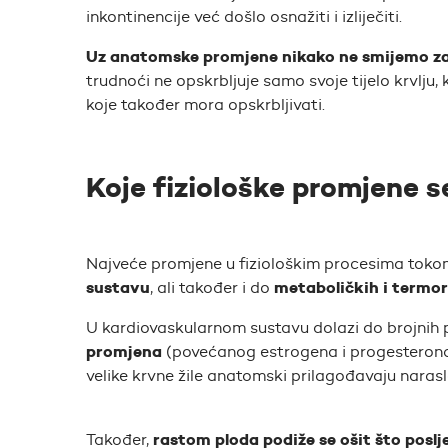
inkontinencije već došlo osnažiti i izliječiti.
Uz anatomske promjene nikako ne smijemo zan
trudnoći ne opskrbljuje samo svoje tijelo krvlju, 
koje također mora opskrbljivati.
Koje fiziološke promjene s
Najveće promjene u fiziološkim procesima toko
sustavu
metaboličkih i termor
, ali također i do
U kardiovaskularnom sustavu dolazi do brojnih
promjena
(povećanog estrogena i progesterona) 
velike krvne žile anatomski prilagođavaju naras
rastom ploda podiže se ošit što poslj
Također,