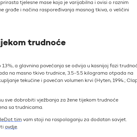
irasta tjelesne mase koja je varijabilna i ovisi o raznim
 građe i načina raspoređivanja masnog tkiva, o veličini
ijekom trudnoće
13%, a glavnina povećanja se odvija u kasnijoj fazi trudnoć
pada na masno tkivo trudnice, 3.5-5.5 kilograma otpada na
kupljanje tekućine i povećan volumen krvi (Hyten, 1994.; Cla
su sve dobrobiti vježbanja za žene tijekom trudnoće
dena sa trudnicama.
tleDot tim
vam stoji na raspolaganju za dodatan savjet.
eti
ovdje
.