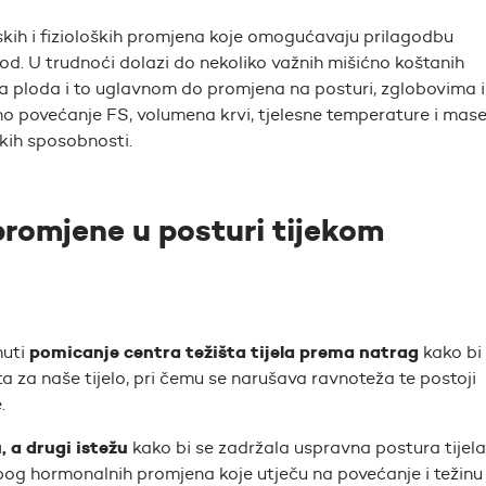
kih i fizioloških promjena koje omogućavaju prilagodbu
rod. U trudnoći dolazi do nekoliko važnih mišićno koštanih
sta ploda i to uglavnom do promjena na posturi, zglobovima i
tno povećanje FS, volumena krvi, tjelesne temperature i mas
kih sposobnosti.
promjene u posturi tijekom
pomicanje centra težišta tijela prema natrag
nuti
kako bi
a za naše tijelo, pri čemu se narušava ravnoteža te postoji
.
 a drugi istežu
kako bi se zadržala uspravna postura tijela
og hormonalnih promjena koje utječu na povećanje i težinu