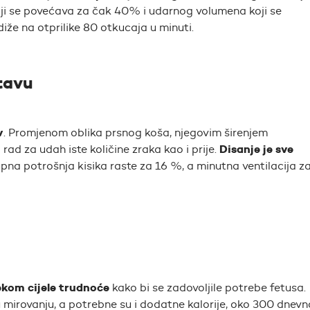
oji se povećava za čak 40% i udarnog volumena koji se
že na otprilike 80 otkucaja u minuti.
tavu
v
. Promjenom oblika prsnog koša, njegovim širenjem
Disanje je sve
rad za udah iste količine zraka kao i prije.
pna potrošnja kisika raste za 16 %, a minutna ventilacija z
ekom cijele trudnoće
kako bi se zadovoljile potrebe fetusa.
mirovanju, a potrebne su i dodatne kalorije, oko 300 dnevn