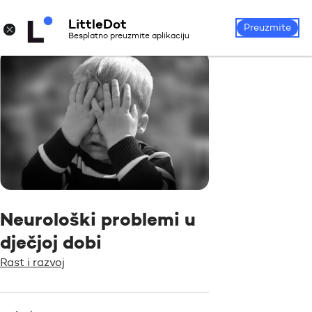
LittleDot
Prijava
Registrirajte se
×
Preuzmite
Besplatno preuzmite aplikaciju
Neurološki problemi u
dječjoj dobi
Rast i razvoj