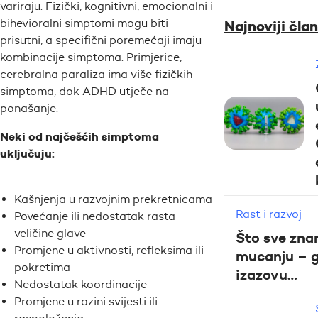
variraju. Fizički, kognitivni, emocionalni i
bihevioralni simptomi mogu biti
Najnoviji član
prisutni, a specifični poremećaji imaju
kombinacije simptoma. Primjerice,
cerebralna paraliza ima više fizičkih
simptoma, dok ADHD utječe na
ponašanje.
Neki od najčešćih simptoma
uključuju:
Kašnjenja u razvojnim prekretnicama
Rast i razvoj
Povećanje ili nedostatak rasta
veličine glave
Što sve zna
Promjene u aktivnosti, refleksima ili
mucanju – 
pokretima
izazovu…
Nedostatak koordinacije
Promjene u razini svijesti ili