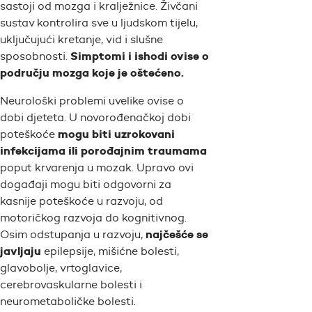
sastoji od mozga i kralježnice. Živčani
sustav kontrolira sve u ljudskom tijelu,
uključujući kretanje, vid i slušne
Simptomi i ishodi ovise o
sposobnosti.
području mozga koje je oštećeno.
Neurološki problemi uvelike ovise o
dobi djeteta. U novorođenačkoj dobi
mogu biti uzrokovani
poteškoće
infekcijama ili porođajnim traumama
poput krvarenja u mozak. Upravo ovi
događaji mogu biti odgovorni za
kasnije poteškoće u razvoju, od
motoričkog razvoja do kognitivnog.
najčešće se
Osim odstupanja u razvoju,
javljaju
epilepsije, mišićne bolesti,
glavobolje, vrtoglavice,
cerebrovaskularne bolesti i
neurometaboličke bolesti.