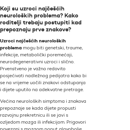
Koji su uzroci najčešćih
neuroloških problema? Kako
roditelji trebaju postupiti kad
prepoznaju prve znakove?
Uzroci najčešćih neuroloških
problema
mogu biti genetski, traume,
infekcije, metabolički poremećaji,
neurodegenerativni uzroci i slično.
Prvenstveno je važno redovito
posjećivati nadležnog pedijatra kako bi
se na vrijeme uočili znakovi odstupanja
i dijete uputilo na adekvatne pretrage.
Većina neuroloških simptoma i znakova
prepoznaje se kada dijete propusti
razvojnu prekretnicu ili se javi s
ozljedom mozga ili infekcijom. Prigovori
povezani s mozgom poput glavobolje