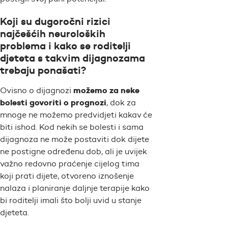
Koji su dugoročni rizici
najčešćih neuroloških
problema i kako se roditelji
djeteta s takvim dijagnozama
trebaju ponašati?
možemo za neke
Ovisno o dijagnozi
bolesti govoriti o prognozi
, dok za
mnoge ne možemo predvidjeti kakav će
biti ishod. Kod nekih se bolesti i sama
dijagnoza ne može postaviti dok dijete
ne postigne određenu dob, ali je uvijek
važno redovno praćenje cijelog tima
koji prati dijete, otvoreno iznošenje
nalaza i planiranje daljnje terapije kako
bi roditelji imali što bolji uvid u stanje
djeteta.