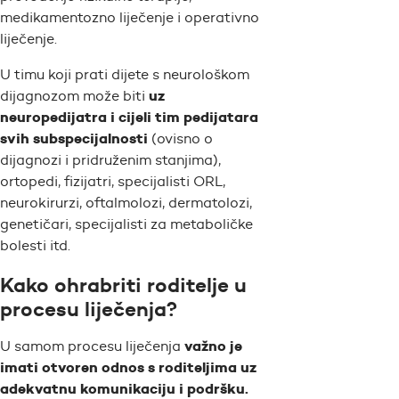
medikamentozno liječenje i operativno
liječenje.
U timu koji prati dijete s neurološkom
uz
dijagnozom može biti
neuropedijatra i cijeli tim pedijatara
svih subspecijalnosti
(ovisno o
dijagnozi i pridruženim stanjima),
ortopedi, fizijatri, specijalisti ORL,
neurokirurzi, oftalmolozi, dermatolozi,
genetičari, specijalisti za metaboličke
bolesti itd.
Kako ohrabriti roditelje u
procesu liječenja?
važno je
U samom procesu liječenja
imati otvoren odnos s roditeljima uz
adekvatnu komunikaciju i podršku.