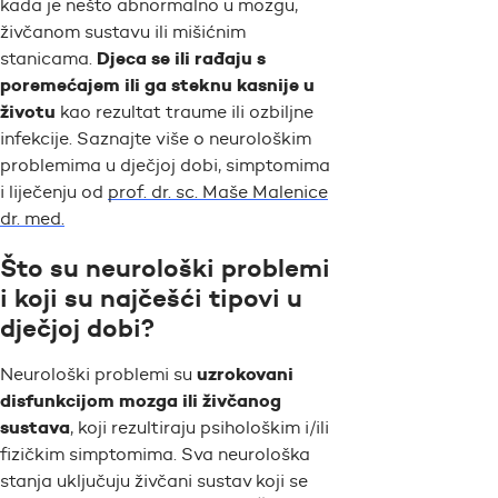
kada je nešto abnormalno u mozgu,
živčanom sustavu ili mišićnim
Djeca se ili rađaju s
stanicama.
poremećajem ili ga steknu kasnije u
životu
kao rezultat traume ili ozbiljne
infekcije. Saznajte više o neurološkim
problemima u dječjoj dobi, simptomima
i liječenju od
prof. dr. sc. Maše Malenice
dr. med.
Što su neurološki problemi
i koji su najčešći tipovi u
dječjoj dobi?
uzrokovani
Neurološki problemi su
disfunkcijom mozga ili živčanog
sustava
, koji rezultiraju psihološkim i/ili
fizičkim simptomima. Sva neurološka
stanja uključuju živčani sustav koji se