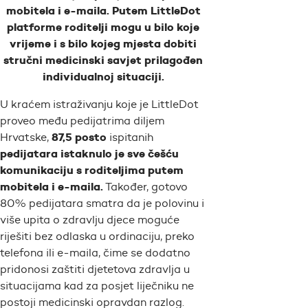
mobitela i e-maila. Putem LittleDot
platforme roditelji mogu u bilo koje
vrijeme i s bilo kojeg mjesta dobiti
stručni medicinski savjet prilagođen
individualnoj situaciji.
U kraćem istraživanju koje je LittleDot
proveo među pedijatrima diljem
87,5 posto
Hrvatske,
ispitanih
pedijatara istaknulo je sve češću
komunikaciju s roditeljima putem
mobitela i e-maila.
Također, gotovo
80% pedijatara smatra da je polovinu i
više upita o zdravlju djece moguće
riješiti bez odlaska u ordinaciju, preko
telefona ili e-maila, čime se dodatno
pridonosi zaštiti djetetova zdravlja u
situacijama kad za posjet liječniku ne
postoji medicinski opravdan razlog.