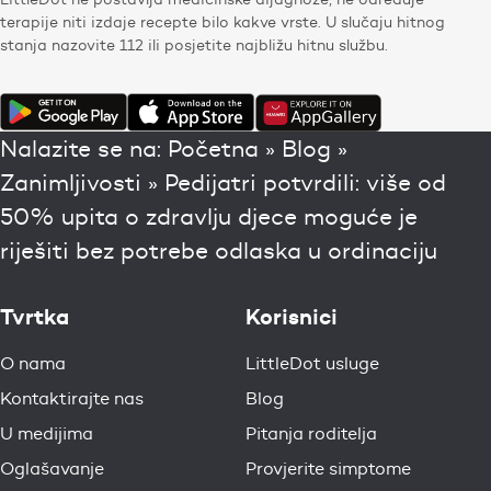
terapije niti izdaje recepte bilo kakve vrste. U slučaju hitnog
stanja nazovite 112 ili posjetite najbližu hitnu službu.
Nalazite se na:
Početna
»
Blog
»
Zanimljivosti
»
Pedijatri potvrdili: više od
50% upita o zdravlju djece moguće je
riješiti bez potrebe odlaska u ordinaciju
Tvrtka
Korisnici
O nama
LittleDot usluge
Kontaktirajte nas
Blog
U medijima
Pitanja roditelja
Oglašavanje
Provjerite simptome