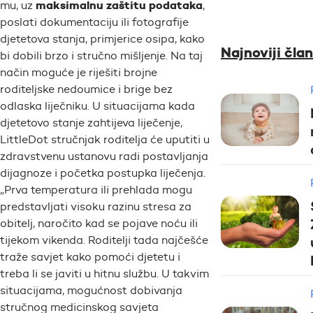
maksimalnu zaštitu podataka
mu, uz
,
poslati dokumentaciju ili fotografije
djetetova stanja, primjerice osipa, kako
Najnoviji član
bi dobili brzo i stručno mišljenje. Na taj
način moguće je riješiti brojne
roditeljske nedoumice i brige bez
odlaska liječniku. U situacijama kada
djetetovo stanje zahtijeva liječenje,
LittleDot stručnjak roditelja će uputiti u
zdravstvenu ustanovu radi postavljanja
dijagnoze i početka postupka liječenja.
„Prva temperatura ili prehlada mogu
predstavljati visoku razinu stresa za
obitelj, naročito kad se pojave noću ili
tijekom vikenda. Roditelji tada najčešće
traže savjet kako pomoći djetetu i
treba li se javiti u hitnu službu. U takvim
situacijama, mogućnost dobivanja
stručnog medicinskog savjeta