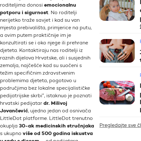
emocionalnu
roditeljima donosi
potporu i sigurnost
. No roditelji
nerijetko traže savjet i kad su van
mjesta prebivališta, primjerice na putu,
a ovim putem praktičnije im je
konzultirati se i oko njege ili prehrane
djeteta. Kontaktiraju nas roditelji iz
raznih dijelova Hrvatske, ali i susjednih
zemalja, najčešće kad su suočeni s
težim specifičnim zdravstvenim
problemima djeteta, pogotovo u
područjima bez lokalne specijalističke
pedijatrijske skrbi“
, istaknuo je poznati
dr. Milivoj
hrvatski pedijatar
Jovančević
, ujedno jedan od osnivača
LittleDot platforme. LittleDot trenutno
Pregledajte sve 
30-ak medicinskih stručnjaka
okuplja
više od 500 godina iskustva
s ukupno
u radu s djecom
– od pedijatara,