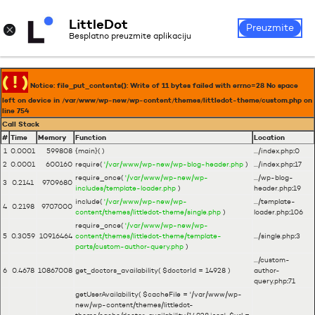
LittleDot
Prijava
Registrirajte se
×
Preuzmite
Besplatno preuzmite aplikaciju
( ! )
Notice: file_put_contents(): Write of 11 bytes failed with errno=28 No space
left on device in /var/www/wp-new/wp-content/themes/littledot-theme/custom.php on
line
754
Call Stack
#
Time
Memory
Function
Location
1
0.0001
599808
{main}( )
.../index.php
:
0
2
0.0001
600160
require(
'/var/www/wp-new/wp-blog-header.php
)
.../index.php
:
17
require_once(
'/var/www/wp-new/wp-
.../wp-blog-
3
0.2141
9709680
includes/template-loader.php
)
header.php
:
19
include(
'/var/www/wp-new/wp-
.../template-
4
0.2198
9707000
content/themes/littledot-theme/single.php
)
loader.php
:
106
require_once(
'/var/www/wp-new/wp-
5
0.3059
10916464
content/themes/littledot-theme/template-
.../single.php
:
3
parts/custom-author-query.php
)
.../custom-
6
0.4678
10867008
get_doctors_availability(
$doctorId =
14928
)
author-
query.php
:
71
getUserAvailability(
$cacheFile =
'/var/www/wp-
new/wp-content/themes/littledot-