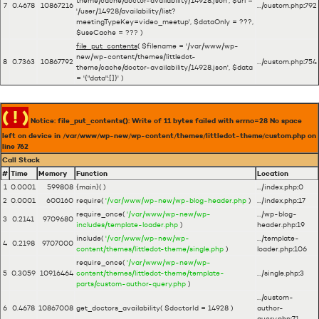
theme/cache/doctor-availability/14928.json'
,
$url =
7
0.4678
10867216
.../custom.php
:
792
'/user/14928/availability/list?
meetingTypeKey=video_meetup'
,
$dataOnly =
???,
$useCache =
??? )
file_put_contents
(
$filename =
'/var/www/wp-
new/wp-content/themes/littledot-
8
0.7363
10867792
.../custom.php
:
754
theme/cache/doctor-availability/14928.json'
,
$data
=
'{"data":[]}'
)
( ! )
Notice: file_put_contents(): Write of 11 bytes failed with errno=28 No space
left on device in /var/www/wp-new/wp-content/themes/littledot-theme/custom.php on
line
762
Call Stack
#
Time
Memory
Function
Location
1
0.0001
599808
{main}( )
.../index.php
:
0
2
0.0001
600160
require(
'/var/www/wp-new/wp-blog-header.php
)
.../index.php
:
17
require_once(
'/var/www/wp-new/wp-
.../wp-blog-
3
0.2141
9709680
includes/template-loader.php
)
header.php
:
19
include(
'/var/www/wp-new/wp-
.../template-
4
0.2198
9707000
content/themes/littledot-theme/single.php
)
loader.php
:
106
require_once(
'/var/www/wp-new/wp-
5
0.3059
10916464
content/themes/littledot-theme/template-
.../single.php
:
3
parts/custom-author-query.php
)
.../custom-
6
0.4678
10867008
get_doctors_availability(
$doctorId =
14928
)
author-
query.php
:
71