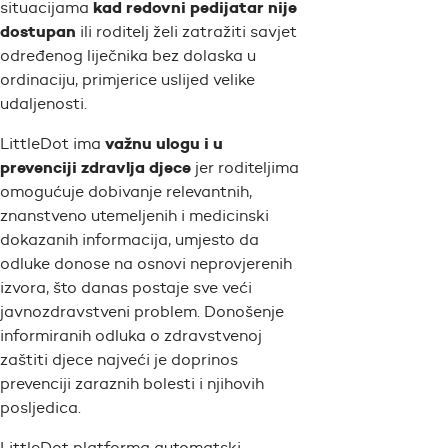
kad redovni pedijatar nije
situacijama
dostupan
ili roditelj želi zatražiti savjet
određenog liječnika bez dolaska u
ordinaciju, primjerice uslijed velike
udaljenosti.
važnu ulogu i u
LittleDot ima
prevenciji zdravlja djece
jer roditeljima
omogućuje dobivanje relevantnih,
znanstveno utemeljenih i medicinski
dokazanih informacija, umjesto da
odluke donose na osnovi neprovjerenih
izvora, što danas postaje sve veći
javnozdravstveni problem. Donošenje
informiranih odluka o zdravstvenoj
zaštiti djece najveći je doprinos
prevenciji zaraznih bolesti i njihovih
posljedica.
LittleDot platforma automatski