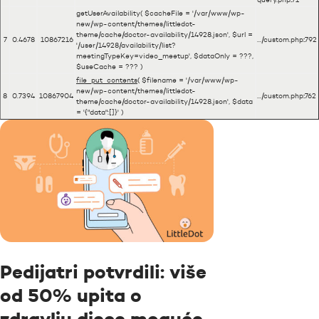
getUserAvailability(
$cacheFile =
'/var/www/wp-
new/wp-content/themes/littledot-
theme/cache/doctor-availability/14928.json'
,
$url =
7
0.4678
10867216
.../custom.php
:
792
'/user/14928/availability/list?
meetingTypeKey=video_meetup'
,
$dataOnly =
???,
$useCache =
??? )
file_put_contents
(
$filename =
'/var/www/wp-
new/wp-content/themes/littledot-
8
0.7394
10867904
.../custom.php
:
762
theme/cache/doctor-availability/14928.json'
,
$data
=
'{"data":[]}'
)
Pedijatri potvrdili: više
od 50% upita o
zdravlju djece moguće