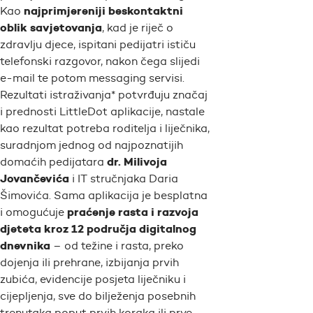
najprimjereniji beskontaktni
Kao
oblik savjetovanja
, kad je riječ o
zdravlju djece, ispitani pedijatri ističu
telefonski razgovor, nakon čega slijedi
e-mail te potom messaging servisi.
Rezultati istraživanja* potvrđuju značaj
i prednosti LittleDot aplikacije, nastale
kao rezultat potreba roditelja i liječnika,
suradnjom jednog od najpoznatijih
dr. Milivoja
domaćih pedijatara
Jovančevića
i IT stručnjaka Daria
Šimovića. Sama aplikacija je besplatna
praćenje rasta i razvoja
i omogućuje
djeteta kroz 12 područja digitalnog
dnevnika
– od težine i rasta, preko
dojenja ili prehrane, izbijanja prvih
zubića, evidencije posjeta liječniku i
cijepljenja, sve do bilježenja posebnih
trenutaka poput prvih koraka ili prve