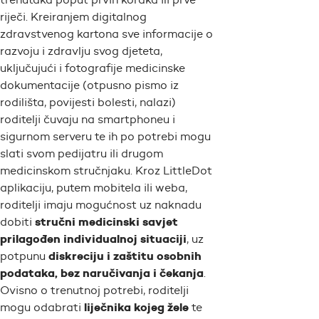
riječi. Kreiranjem digitalnog
zdravstvenog kartona sve informacije o
razvoju i zdravlju svog djeteta,
uključujući i fotografije medicinske
dokumentacije (otpusno pismo iz
rodilišta, povijesti bolesti, nalazi)
roditelji čuvaju na
smartphoneu
i
sigurnom serveru te ih po potrebi mogu
slati svom pedijatru ili drugom
medicinskom stručnjaku. Kroz LittleDot
aplikaciju, putem mobitela ili weba,
roditelji imaju mogućnost uz naknadu
stručni medicinski savjet
dobiti
prilagođen individualnoj situaciji
, uz
diskreciju i zaštitu osobnih
potpunu
podataka, bez naručivanja i čekanja
.
Ovisno o trenutnoj potrebi, roditelji
liječnika kojeg žele
mogu odabrati
te