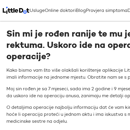
Usluge
Online doktori
Blog
Provjera simptoma
D
Sin mi je rođen ranije te mu j
rektuma. Uskoro ide na opera
operacije?
Kako bismo vam što više olakšali korištenje aplikacije Li
imali informacije na jednome mjestu. Obratite nam se s p
Moj sin rođen je sa 7 mjeseci, sada ima 2 godine i 9 mjese
da uskoro ide na operaciju anusa, zanimaju me detalji ope
O detaljima operacije najbolju informaciju dat će vam ki
hoće li operacija proteći u jednom aktu i ima iskustva 
medicinske sestre na odjelu.