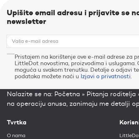
Upišite email adresu i prijavite se n
newsletter
Pristajem na korištenje ove e-mail adrese za p
LittleDot novostima, proizvodima i uslugama. 
moguća u svakom trenutku. Detalje o odjavi te
podataka možete naći u
Izjavi o privatnosti
.
Nalazite se na:
Početna
»
Pitanja roditelja
na operaciju anusa, zanimaju me detalji o
Tvrtka
Korisn
O nama
LittleDo