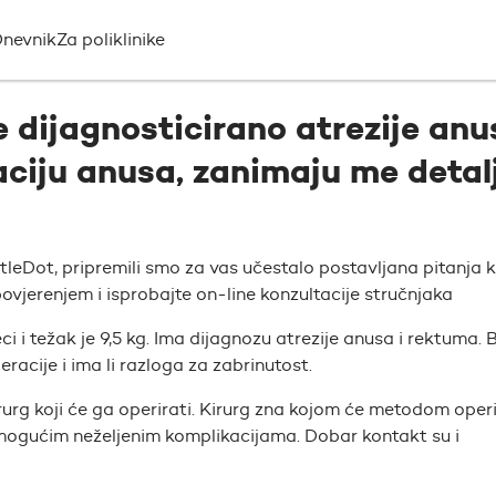
nevnik
Za poliklinike
e dijagnosticirano atrezije anu
ciju anusa, zanimaju me detalj
ttleDot, pripremili smo za vas učestalo postavljana pitanja 
ovjerenjem i isprobajte on-line konzultacije stručnjaka
ci i težak je 9,5 kg. Ima dijagnozu atrezije anusa i rektuma. 
racije i ima li razloga za zabrinutost.
rurg koji će ga operirati. Kirurg zna kojom će metodom operi
s mogućim neželjenim komplikacijama. Dobar kontakt su i