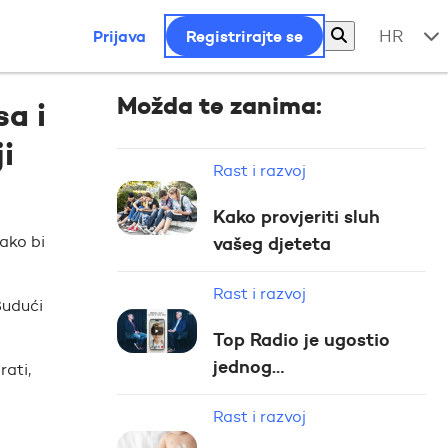
Prijava
Registrirajte se
HR
Možda te zanima:
sa i
i
Rast i razvoj
Kako provjeriti sluh
kako bi
vašeg djeteta
Rast i razvoj
Budući
Top Radio je ugostio
jednog…
rati,
Rast i razvoj