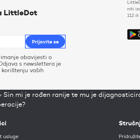
Little
niti i
a LittleDot
112 il
rimanje obavijesti o
Odjava s newslettera je
 korištenju vaših
»
Sin mi je rođen ranije te mu je dijagnostici
peracije?
ici
Stručn
t usluge
Pridružit