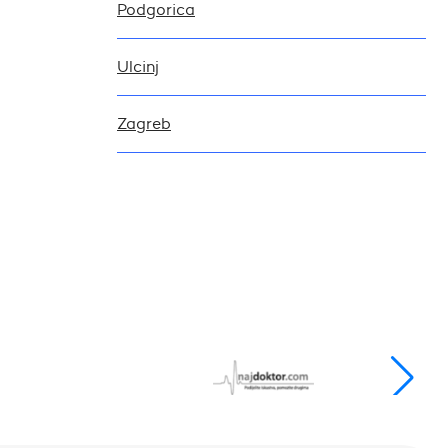
Podgorica
Ulcinj
Zagreb