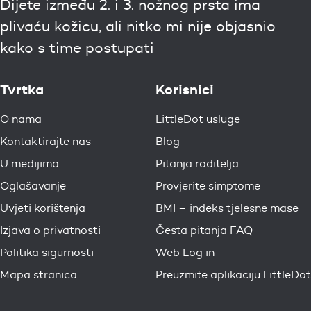
Dijete između 2. i 3. nožnog prsta ima
plivaću kožicu, ali nitko mi nije objasnio
kako s time postupati
Tvrtka
Korisnici
O nama
LittleDot usluge
Kontaktirajte nas
Blog
U medijima
Pitanja roditelja
Oglašavanje
Provjerite simptome
Uvjeti korištenja
BMI – indeks tjelesne mase
Izjava o privatnosti
Česta pitanja FAQ
Politika sigurnosti
Web Log in
Mapa stranica
Preuzmite aplikaciju LittleDot