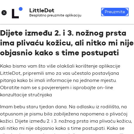
LittleDot
Prijava
Registrirajte se
×
Preuzmite
Besplatno preuzmite aplikaciju
Dijete između 2. i 3. nožnog prsta
ima plivaću kožicu, ali nitko mi nije
objasnio kako s time postupati
Kako bismo vam što više olakšali korištenje aplikacije
LittleDot, pripremili smo za vas učestalo postavljana
pitanja kako bi imali informacije na jednome mjestu.
Obratite nam se s povjerenjem i isprobajte on-line
konzultacije stručnjaka
Imam bebu staru tjedan dana. Na odlasku iz rodilišta, na
otpusnom je pismu bila zabilježena napomena o plivaćoj
kožici. Dijete između 2. i 3. nožnog prsta ima plivaću kožicu,
ali nitko mi nije objasnio kako s time postupati. Kako se