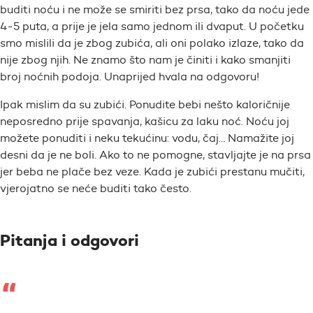
buditi noću i ne može se smiriti bez prsa, tako da noću jede
4-5 puta, a prije je jela samo jednom ili dvaput. U početku
smo mislili da je zbog zubića, ali oni polako izlaze, tako da
nije zbog njih. Ne znamo što nam je činiti i kako smanjiti
broj noćnih podoja. Unaprijed hvala na odgovoru!
Ipak mislim da su zubići. Ponudite bebi nešto kaloričnije
neposredno prije spavanja, kašicu za laku noć. Noću joj
možete ponuditi i neku tekućinu: vodu, čaj… Namažite joj
desni da je ne boli. Ako to ne pomogne, stavljajte je na prsa
jer beba ne plače bez veze. Kada je zubići prestanu mučiti,
vjerojatno se neće buditi tako često.
Pitanja i odgovori