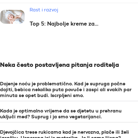
Rast i razvoj
Top 5: Najbolje kreme za…
Neka često postavljena pitanja roditelja
Dojenje noću je problematično. Kad je supruga počne
dojiti, bebica nekoliko puta povuče i zaspi ali svakih par
minuta se opet budi. Iscrpljeni smo.
Kada je optimalno vrijeme da se djetetu u prehranu
uključi med? Suprug i ja smo vegetarijanci.
Djevojčica trese rukicama kad je nervozna, plače ili želi
igračku. Usporena joj je motorika. Je li samo lijena?