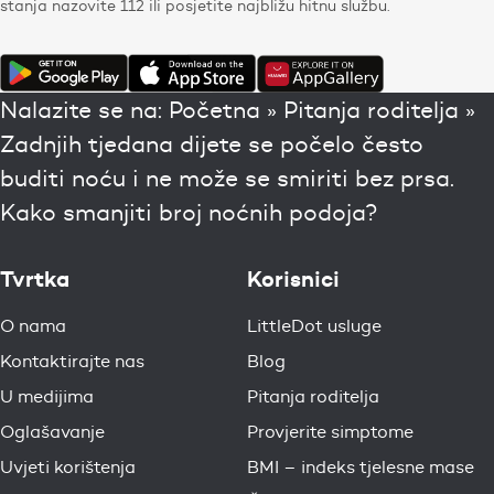
stanja nazovite 112 ili posjetite najbližu hitnu službu.
Nalazite se na:
Početna
»
Pitanja roditelja
»
Zadnjih tjedana dijete se počelo često
buditi noću i ne može se smiriti bez prsa.
Kako smanjiti broj noćnih podoja?
Tvrtka
Korisnici
O nama
LittleDot usluge
Kontaktirajte nas
Blog
U medijima
Pitanja roditelja
Oglašavanje
Provjerite simptome
Uvjeti korištenja
BMI – indeks tjelesne mase