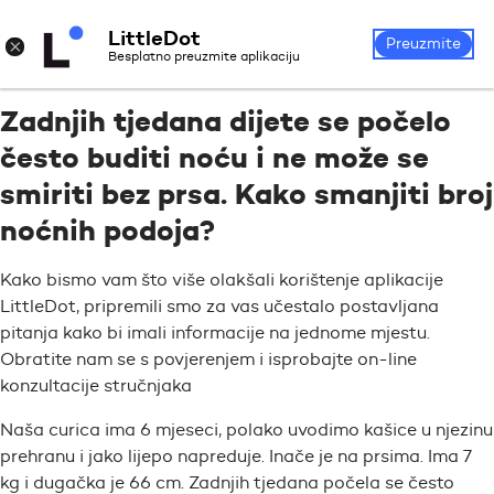
LittleDot
Prijava
Registrirajte se
×
Preuzmite
Besplatno preuzmite aplikaciju
Zadnjih tjedana dijete se počelo
često buditi noću i ne može se
smiriti bez prsa. Kako smanjiti broj
noćnih podoja?
Kako bismo vam što više olakšali korištenje aplikacije
LittleDot, pripremili smo za vas učestalo postavljana
pitanja kako bi imali informacije na jednome mjestu.
Obratite nam se s povjerenjem i isprobajte on-line
konzultacije stručnjaka
Naša curica ima 6 mjeseci, polako uvodimo kašice u njezinu
prehranu i jako lijepo napreduje. Inače je na prsima. Ima 7
kg i dugačka je 66 cm. Zadnjih tjedana počela se često