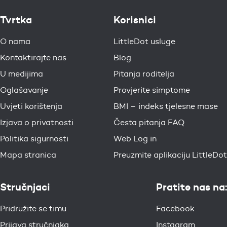
Tvrtka
Korisnici
O nama
LittleDot usluge
Kontaktirajte nas
Blog
U medijima
Pitanja roditelja
Oglašavanje
Provjerite simptome
Uvjeti korištenja
BMI – indeks tjelesne mase
Izjava o privatnosti
Česta pitanja FAQ
Politika sigurnosti
Web Log in
Mapa stranica
Preuzmite aplikaciju LittleDot
Stručnjaci
Pratite nas na:
Pridružite se timu
Facebook
Prijava stručnjaka
Instagram