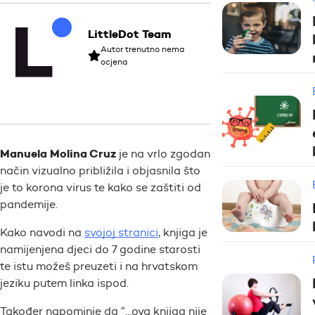
LittleDot Team
Autor trenutno nema
ocjena
Manuela Molina Cruz
je na vrlo zgodan
način vizualno približila i objasnila što
je to korona virus te kako se zaštiti od
pandemije.
Kako navodi na
svojoj stranici
, knjiga je
namijenjena djeci do 7 godine starosti
te istu možeš preuzeti i na hrvatskom
jeziku putem linka ispod.
Također napominje da “…ova knjiga nije