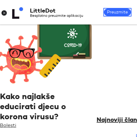
LittleDot
Prijava
Registrirajte se
×
Preuzmite
Besplatno preuzmite aplikaciju
Kako najlakše
educirati djecu o
korona virusu?
Najnoviji član
Bolesti